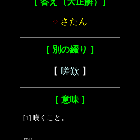
［ 答え（大正解）］
○
さたん
［ 別の綴り ］
【
嗟歎
】
［ 意味 ］
[1] 嘆くこと。