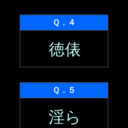
Ｑ．４
徳俵
Ｑ．５
淫ら