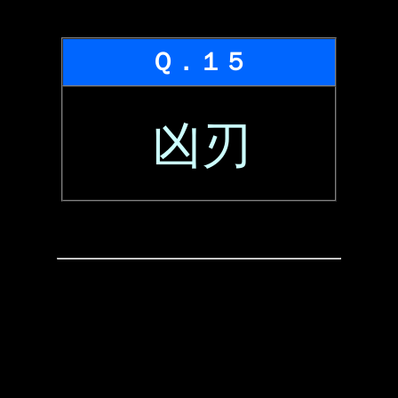
Ｑ．１５
凶刃