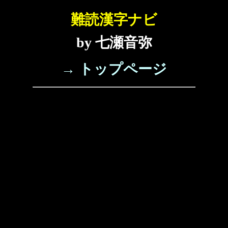
難読漢字ナビ
by 七瀬音弥
→ トップページ