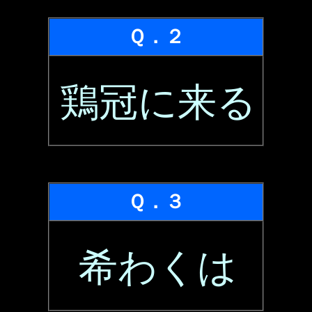
Ｑ．２
鶏冠に来る
Ｑ．３
希わくは