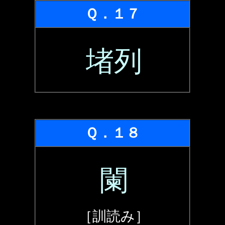
Ｑ．１７
堵列
Ｑ．１８
闌
［訓読み］