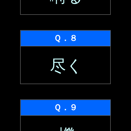
Ｑ．８
尽く
Ｑ．９