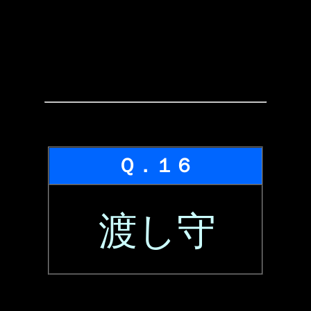
Ｑ．１６
渡し守