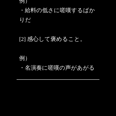
例）
・給料の低さに嗟嘆するばか
りだ
[2] 感心して褒めること。
例）
・名演奏に嗟嘆の声があがる