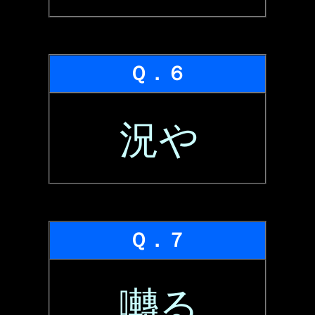
Ｑ．６
況や
Ｑ．７
囀る