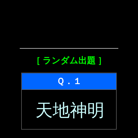
［ ランダム出題 ］
Ｑ．１
天地神明