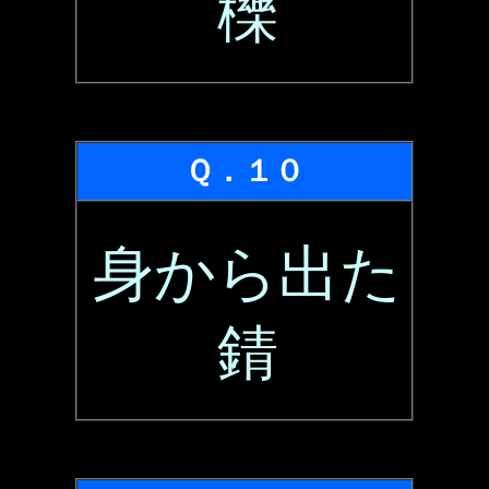
櫟
Ｑ．１０
身から出た
錆