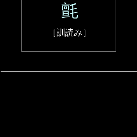
氈
［訓読み］