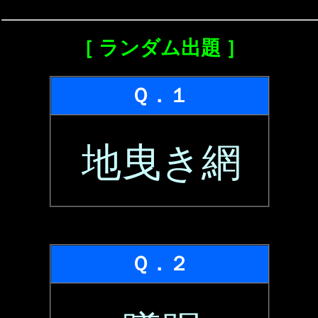
［ ランダム出題 ］
Ｑ．１
地曳き網
Ｑ．２