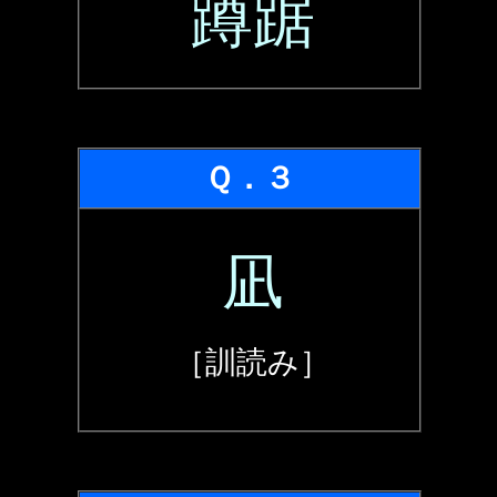
蹲踞
Ｑ．３
凪
［訓読み］