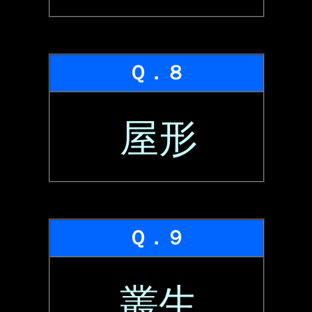
Ｑ．８
屋形
Ｑ．９
叢生