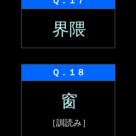
Ｑ．１７
界隈
Ｑ．１８
窗
［訓読み］