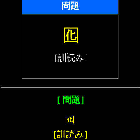
問題
囮
［訓読み］
［ 問題］
囮
［訓読み］