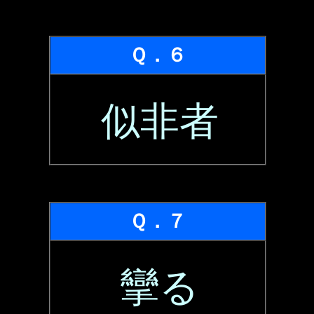
Ｑ．６
似非者
Ｑ．７
攣る