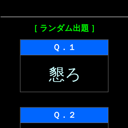
［ ランダム出題 ］
Ｑ．１
懇ろ
Ｑ．２