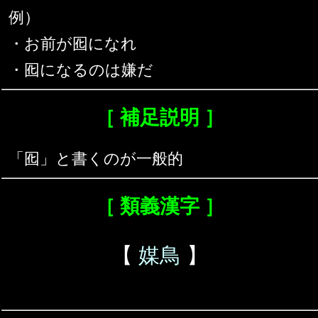
例）
・お前が囮になれ
・囮になるのは嫌だ
［ 補足説明 ］
「囮」と書くのが一般的
［ 類義漢字 ］
【
媒鳥
】