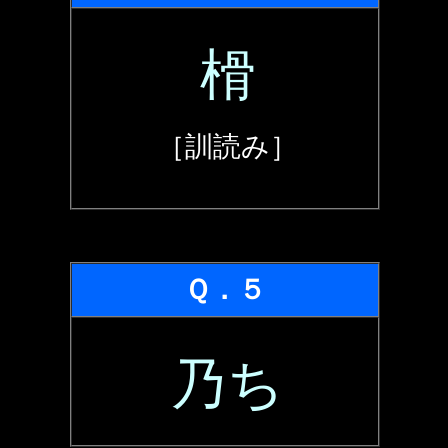
榾
［訓読み］
Ｑ．５
乃ち