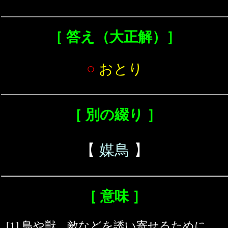
［ 答え（大正解）］
○
おとり
［ 別の綴り ］
【
媒鳥
】
［ 意味 ］
[1] 鳥や獣、敵などを誘い寄せるために