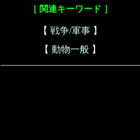
［ 関連キーワード ］
【
戦争/軍事
】
【
動物一般
】