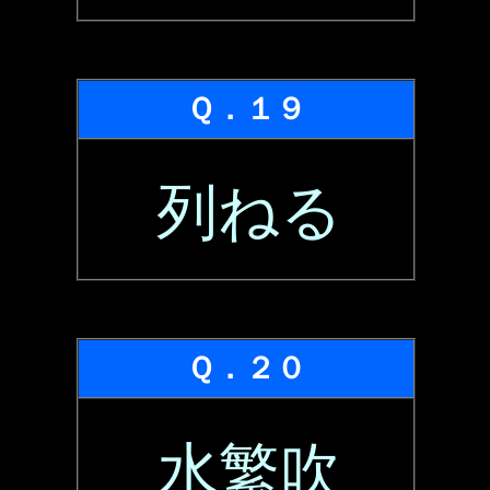
Ｑ．１９
列ねる
Ｑ．２０
水繁吹