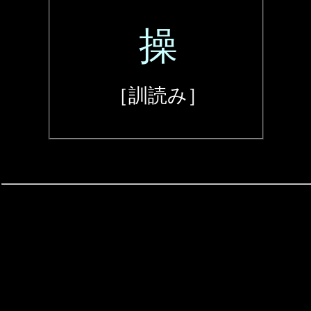
操
［訓読み］