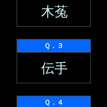
木菟
Ｑ．３
伝手
Ｑ．４