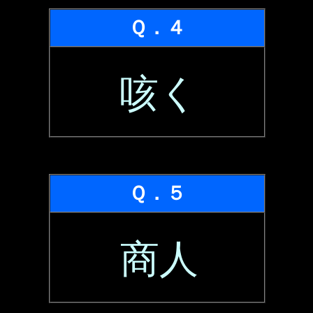
Ｑ．４
咳く
Ｑ．５
商人