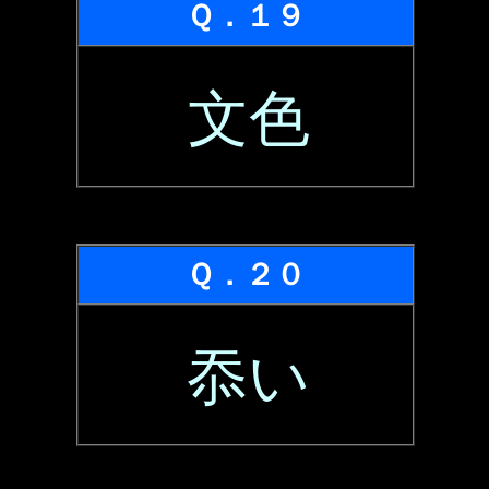
Ｑ．１９
文色
Ｑ．２０
忝い