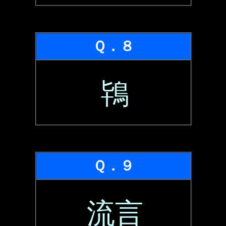
Ｑ．８
鴇
Ｑ．９
流言