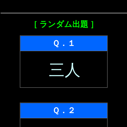
［ ランダム出題 ］
Ｑ．１
三人
Ｑ．２