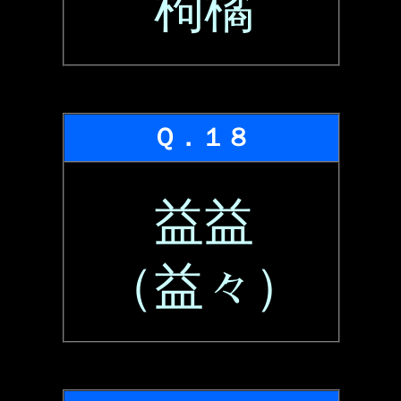
枸橘
Ｑ．１８
益益
（益々）