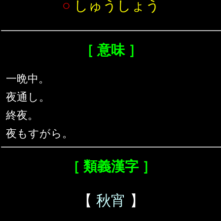
○
しゅうしょう
［ 意味 ］
一晩中。
夜通し。
終夜。
夜もすがら。
［ 類義漢字 ］
【
秋宵
】