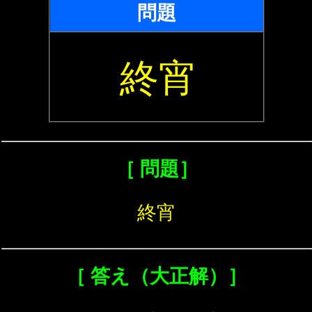
問題
終宵
［ 問題］
終宵
［ 答え（大正解）］