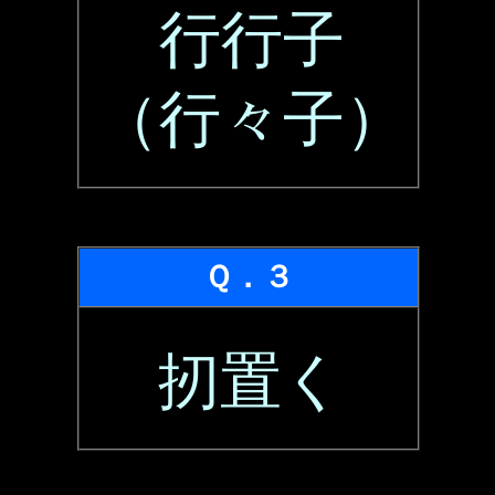
行行子
（行々子）
Ｑ．３
扨置く