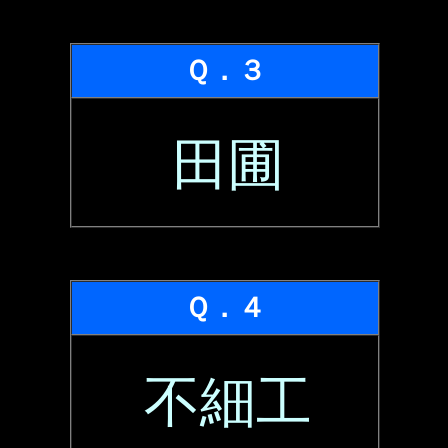
Ｑ．３
田圃
Ｑ．４
不細工