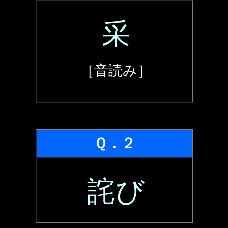
采
［音読み］
Ｑ．２
詫び