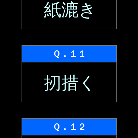
紙漉き
Ｑ．１１
扨措く
Ｑ．１２