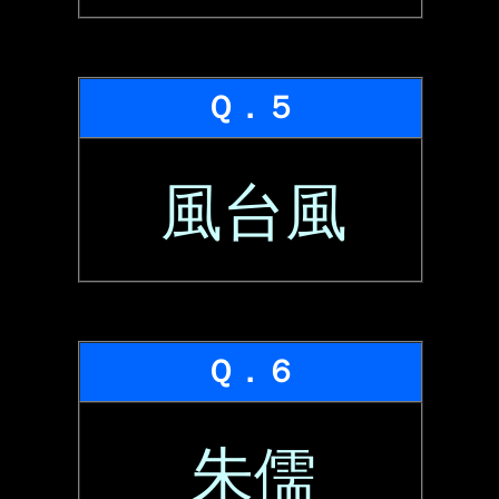
Ｑ．５
風台風
Ｑ．６
朱儒