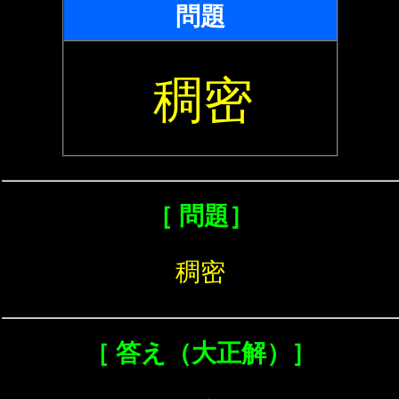
問題
稠密
［ 問題］
稠密
［ 答え（大正解）］