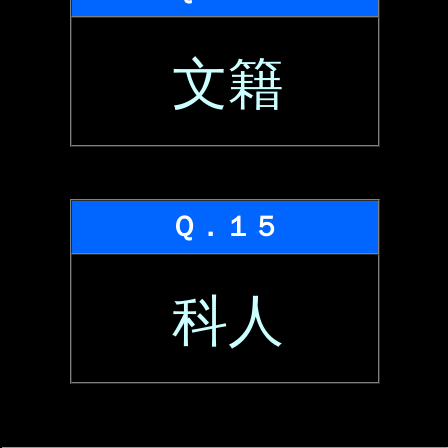
文籍
Ｑ．１５
科人