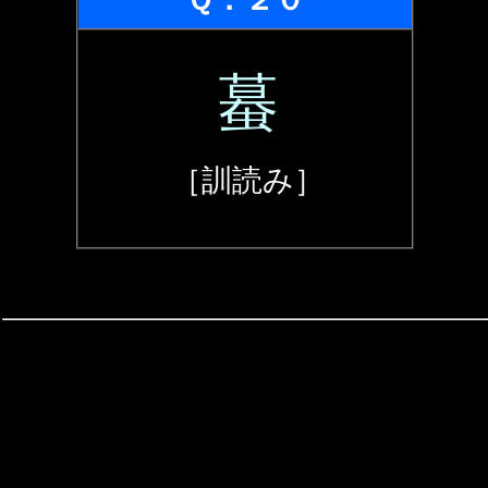
蟇
［訓読み］