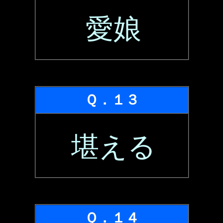
愛娘
Ｑ．１３
堪える
Ｑ．１４