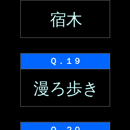
宿木
Ｑ．１９
漫ろ歩き
Ｑ．２０