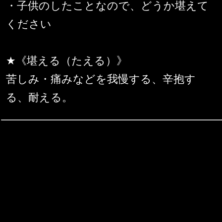
・子供のしたことなので、どうか堪えて
ください
★《堪える（たえる）》
苦しみ・痛みなどを我慢する、辛抱す
る、耐える。