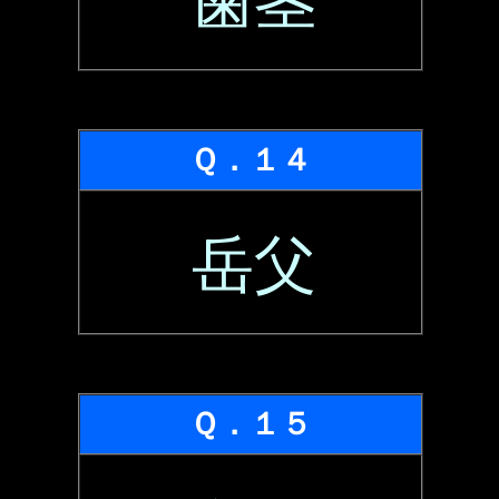
歯茎
Ｑ．１４
岳父
Ｑ．１５