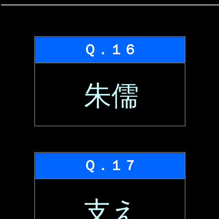
Ｑ．１６
朱儒
Ｑ．１７
支え