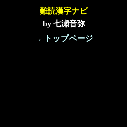
難読漢字ナビ
by 七瀬音弥
→ トップページ