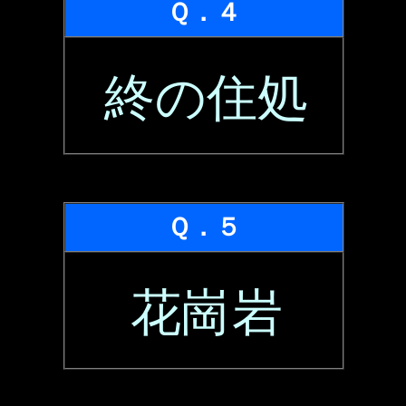
Ｑ．４
終の住処
Ｑ．５
花崗岩