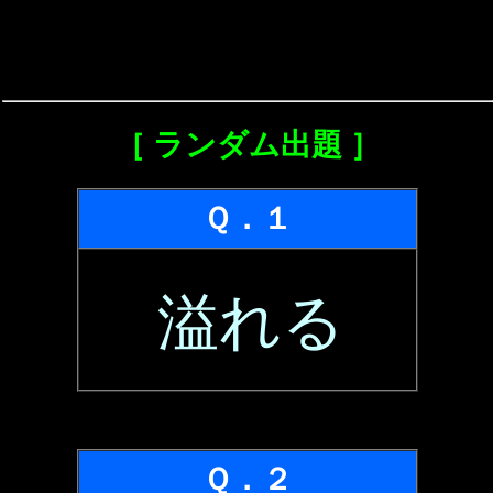
［ ランダム出題 ］
Ｑ．１
溢れる
Ｑ．２