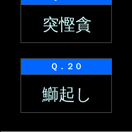
突慳貪
Ｑ．２０
鰤起し