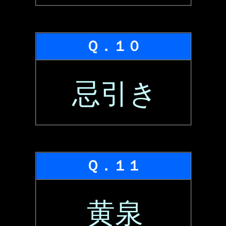
Ｑ．１０
忌引き
Ｑ．１１
黄泉