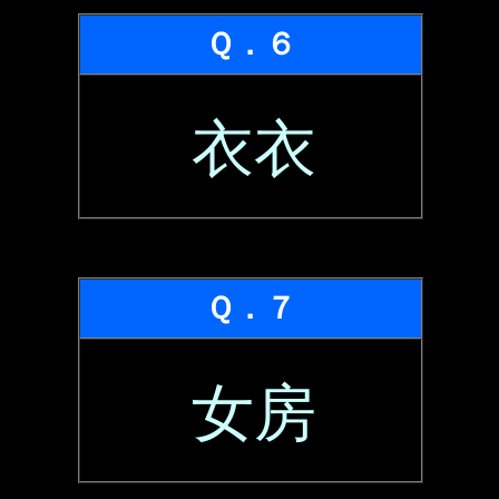
Ｑ．６
衣衣
Ｑ．７
女房