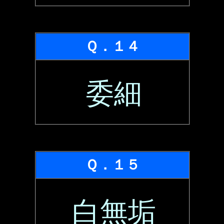
Ｑ．１４
委細
Ｑ．１５
白無垢