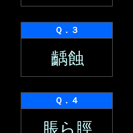
Ｑ．３
齲蝕
Ｑ．４
脹ら脛