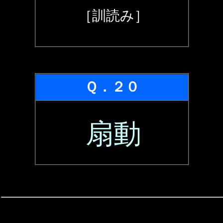
［訓読み］
Ｑ．２０
扇動