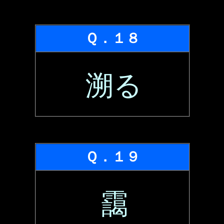
Ｑ．１８
溯る
Ｑ．１９
靄