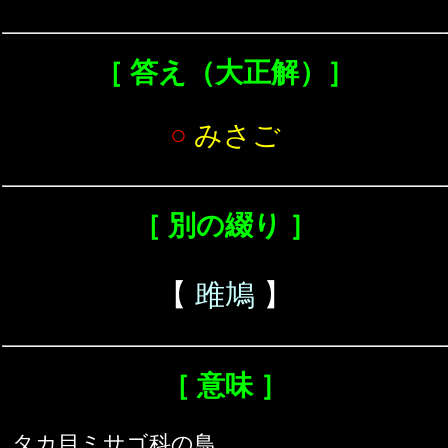
［ 答え（大正解）］
○
みさご
［ 別の綴り ］
【
雎鳩
】
［ 意味 ］
タカ目ミサゴ科の鳥。