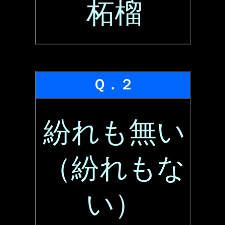
柘榴
Ｑ．２
紛れも無い
（紛れもな
い）