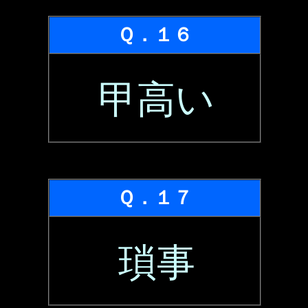
Ｑ．１６
甲高い
Ｑ．１７
瑣事