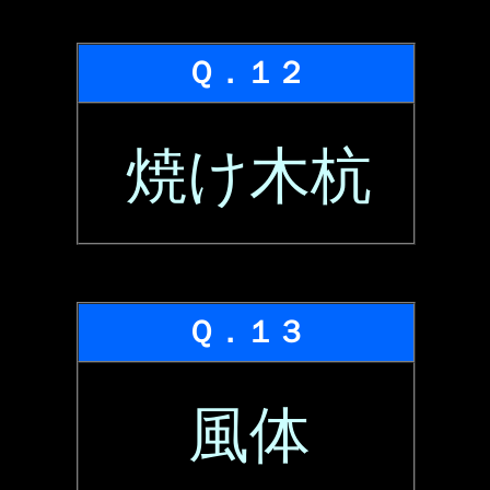
Ｑ．１２
焼け木杭
Ｑ．１３
風体