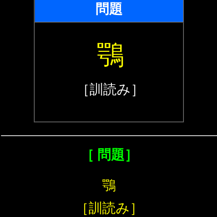
問題
鶚
［訓読み］
［ 問題］
鶚
［訓読み］