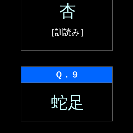
杏
［訓読み］
Ｑ．９
蛇足