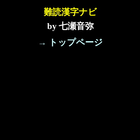
難読漢字ナビ
by 七瀬音弥
→ トップページ