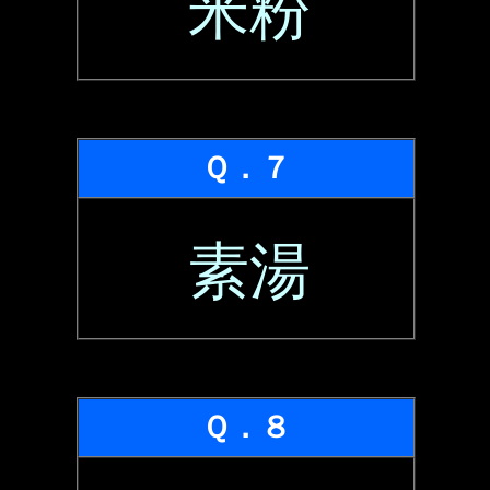
米粉
Ｑ．７
素湯
Ｑ．８