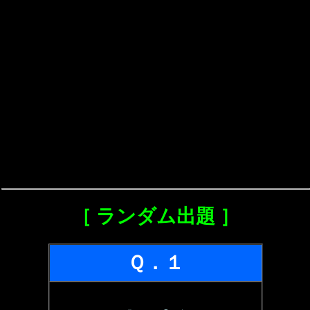
［ ランダム出題 ］
Ｑ．１