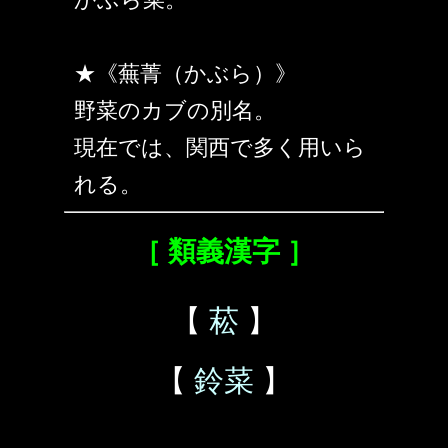
★《蕪菁（かぶら）》
野菜のカブの別名。
現在では、関西で多く用いら
れる。
［ 類義漢字 ］
【
菘
】
【
鈴菜
】