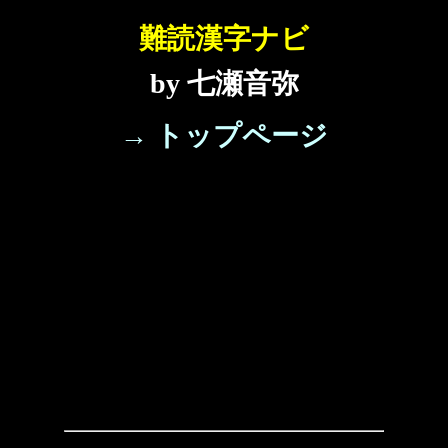
難読漢字ナビ
by 七瀬音弥
→ トップページ