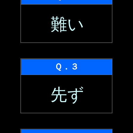
難い
Ｑ．３
先ず