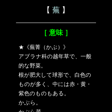
【
蕪
】
［ 意味 ］
★《蕪菁（かぶ）》
アブラナ科の越年草で、一般
的な野菜。
根が肥大して球形で、白色の
ものが多く、中には赤・黄・
紫色のものもある。
かぶら。
かぶら菜。