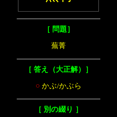
［ 問題］
蕪菁
［ 答え（大正解）］
○
かぶ/かぶら
［ 別の綴り ］