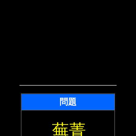
問題
蕪菁