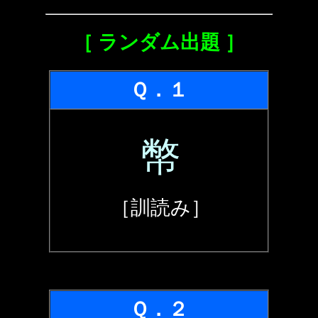
［ ランダム出題 ］
Ｑ．１
幣
［訓読み］
Ｑ．２