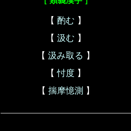
［ 類義漢字 ］
【
酌む
】
【
汲む
】
【
汲み取る
】
【
忖度
】
【
揣摩憶測
】