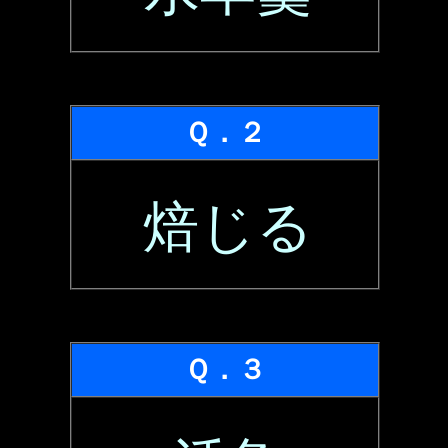
Ｑ．２
焙じる
Ｑ．３