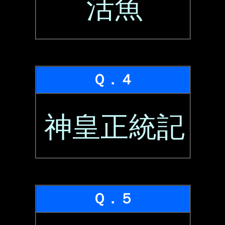
活魚
Ｑ．４
神皇正統記
Ｑ．５