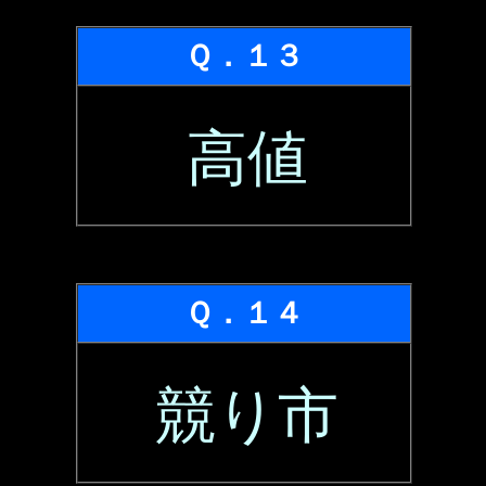
Ｑ．１３
高値
Ｑ．１４
競り市