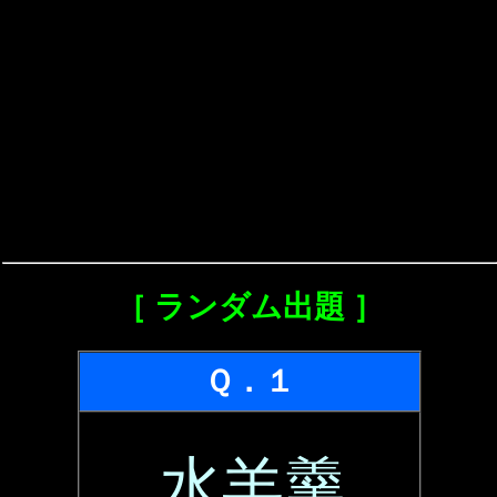
［ ランダム出題 ］
Ｑ．１
水羊羹