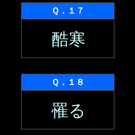
Ｑ．１７
酷寒
Ｑ．１８
罹る