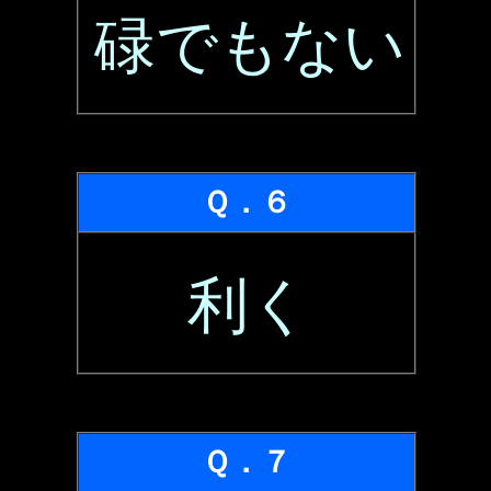
碌でもない
Ｑ．６
利く
Ｑ．７