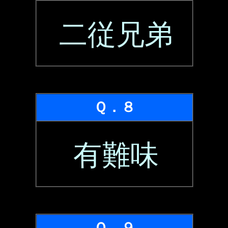
二従兄弟
Ｑ．８
有難味
Ｑ．９