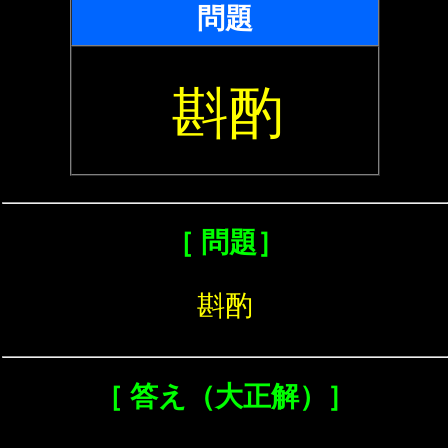
問題
斟酌
［ 問題］
斟酌
［ 答え（大正解）］