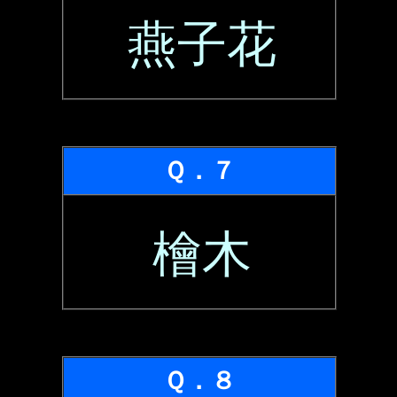
燕子花
Ｑ．７
檜木
Ｑ．８