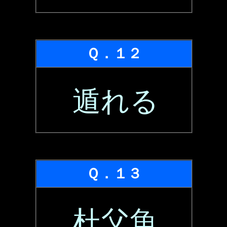
Ｑ．１２
遁れる
Ｑ．１３
杜父魚