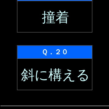
撞着
Ｑ．２０
斜に構える