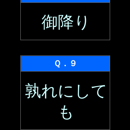
御降り
Ｑ．９
孰れにして
も