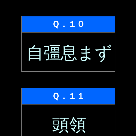
Ｑ．１０
自彊息まず
Ｑ．１１
頭領