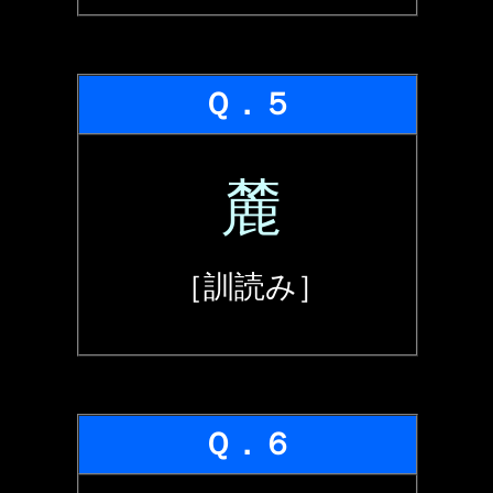
Ｑ．５
麓
［訓読み］
Ｑ．６