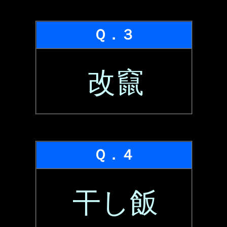
Ｑ．３
改竄
Ｑ．４
干し飯