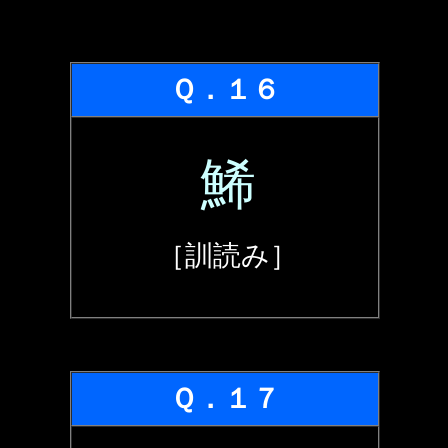
Ｑ．１６
鯑
［訓読み］
Ｑ．１７