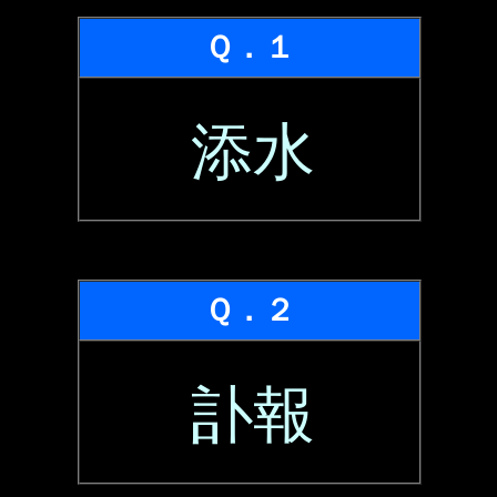
Ｑ．１
添水
Ｑ．２
訃報