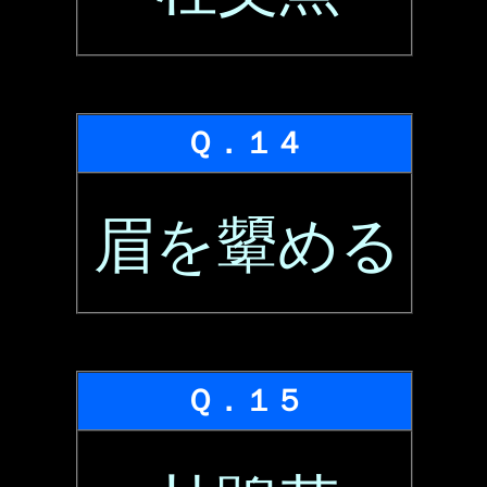
Ｑ．１４
眉を顰める
Ｑ．１５