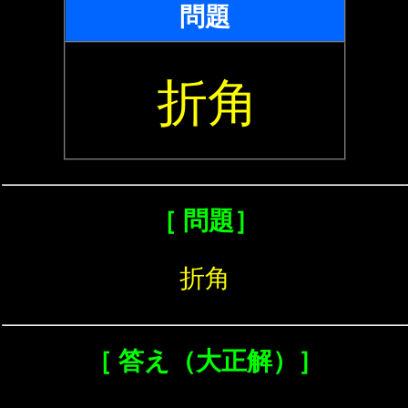
問題
折角
［ 問題］
折角
［ 答え（大正解）］