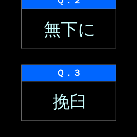
Ｑ．２
無下に
Ｑ．３
挽臼