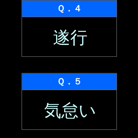
Ｑ．４
遂行
Ｑ．５
気怠い