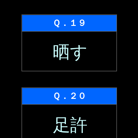
Ｑ．１９
晒す
Ｑ．２０
足許