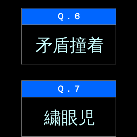
Ｑ．６
矛盾撞着
Ｑ．７
繍眼児