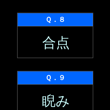
Ｑ．８
合点
Ｑ．９
睨み