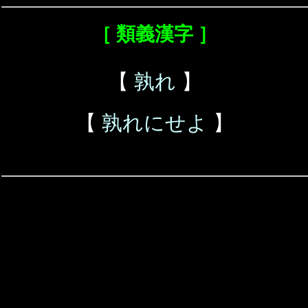
［ 類義漢字 ］
【
孰れ
】
【
孰れにせよ
】