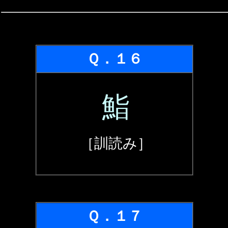
Ｑ．１６
鮨
［訓読み］
Ｑ．１７