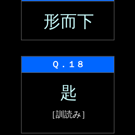
形而下
Ｑ．１８
匙
［訓読み］