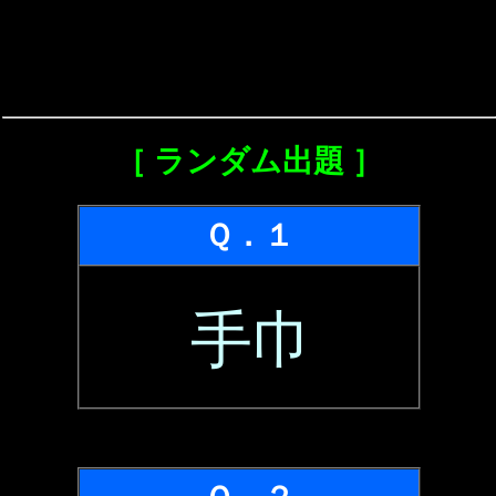
［ ランダム出題 ］
Ｑ．１
手巾