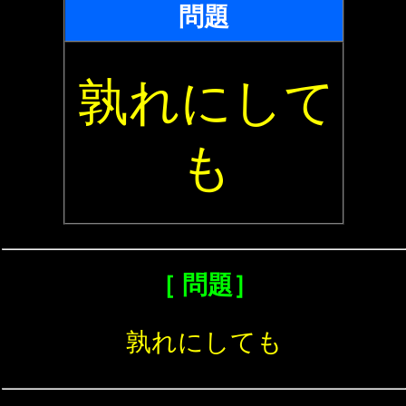
問題
孰れにして
も
［ 問題］
孰れにしても