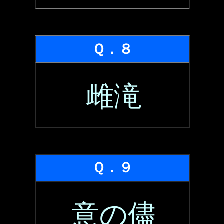
Ｑ．８
雌滝
Ｑ．９
意の儘