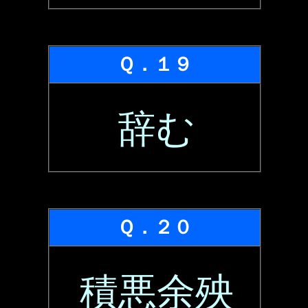
Ｑ．１９
辞む
Ｑ．２０
積悪余殃