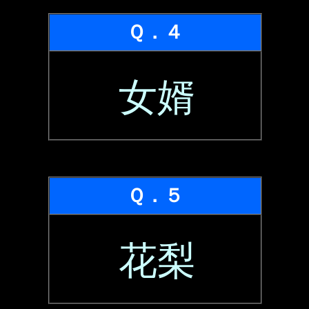
Ｑ．４
女婿
Ｑ．５
花梨