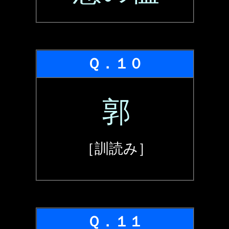
Ｑ．１０
郭
［訓読み］
Ｑ．１１