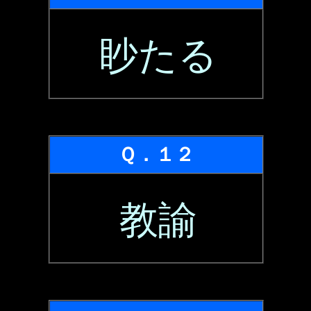
眇たる
Ｑ．１２
教諭