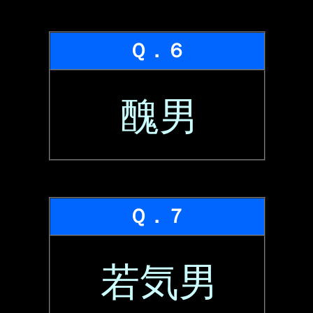
Ｑ．６
醜男
Ｑ．７
若気男