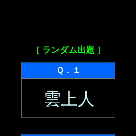
［ ランダム出題 ］
Ｑ．１
雲上人