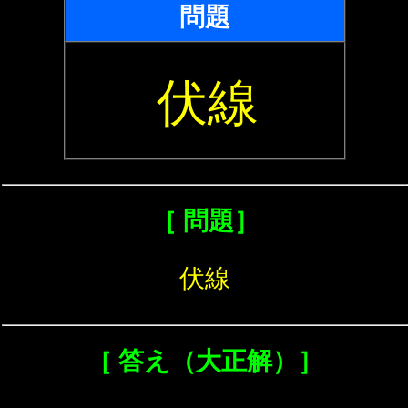
問題
伏線
［ 問題］
伏線
［ 答え（大正解）］