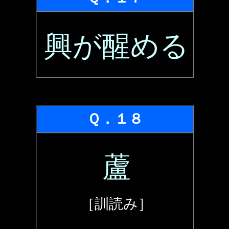
興が醒める
Ｑ．１８
蘆
［訓読み］