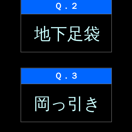
Ｑ．２
地下足袋
Ｑ．３
岡っ引き