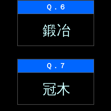
Ｑ．６
鍛冶
Ｑ．７
冠木