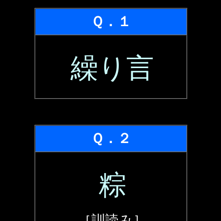
Ｑ．１
繰り言
Ｑ．２
粽
［訓読み］