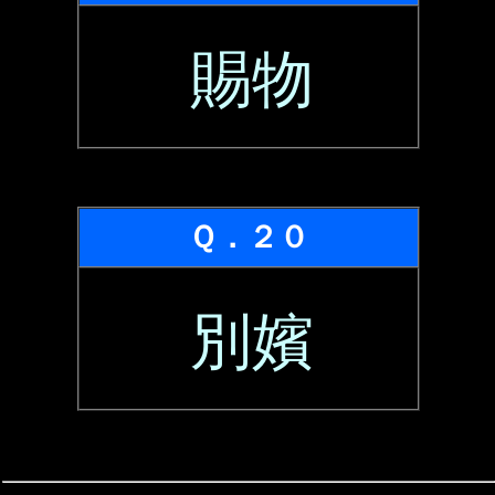
賜物
Ｑ．２０
別嬪