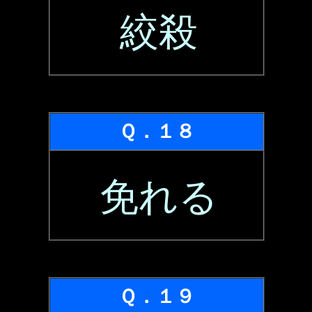
絞殺
Ｑ．１８
免れる
Ｑ．１９