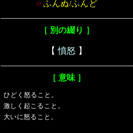
○
ふんぬ/ふんど
［ 別の綴り ］
【
憤怒
】
［ 意味 ］
ひどく怒ること。
激しく起こること。
大いに怒ること。