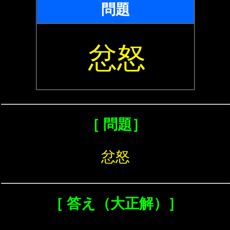
問題
忿怒
［ 問題］
忿怒
［ 答え（大正解）］