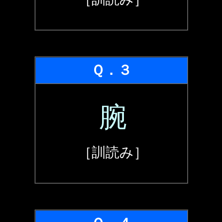
Ｑ．３
腕
［訓読み］