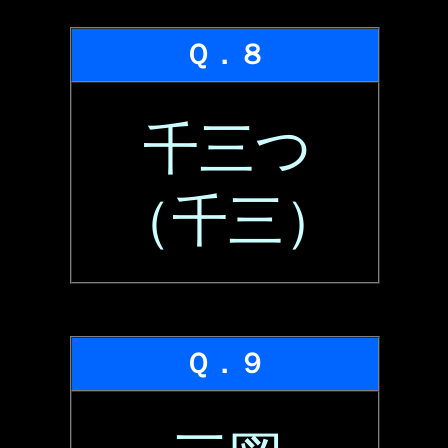
Ｑ．８
千三つ
（千三）
Ｑ．９