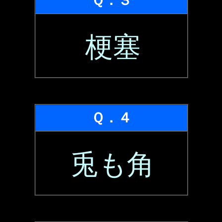
Ｑ．３
梗塞
Ｑ．４
兎も角