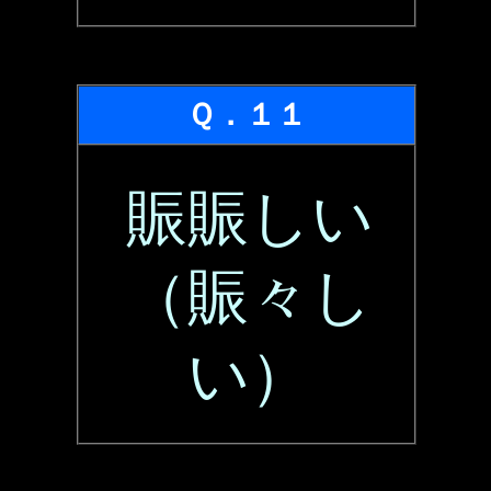
Ｑ．１１
賑賑しい
（賑々し
い）