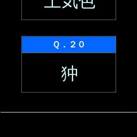
土気色
Ｑ．２０
狆