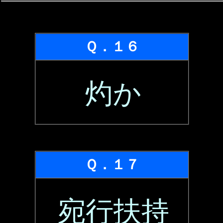
Ｑ．１６
灼か
Ｑ．１７
宛行扶持