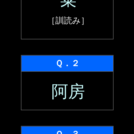
［訓読み］
Ｑ．２
阿房