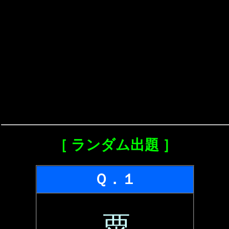
［ ランダム出題 ］
Ｑ．１
粟