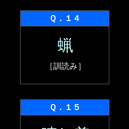
Ｑ．１４
蝋
［訓読み］
Ｑ．１５