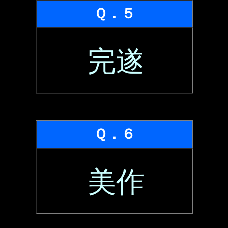
Ｑ．５
完遂
Ｑ．６
美作