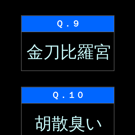
Ｑ．９
金刀比羅宮
Ｑ．１０
胡散臭い