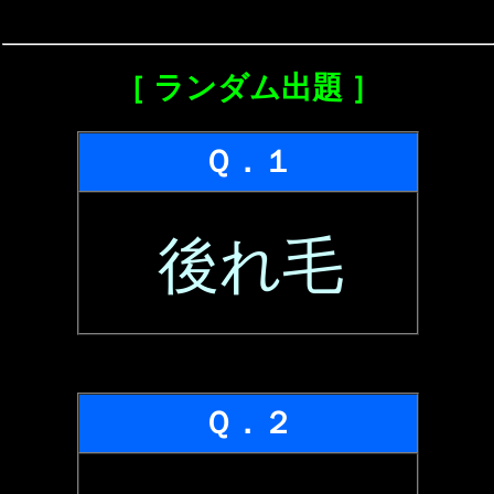
［ ランダム出題 ］
Ｑ．１
後れ毛
Ｑ．２