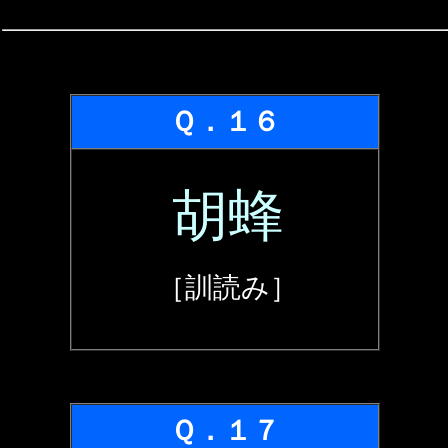
Ｑ．１６
胡蜂
［訓読み］
Ｑ．１７