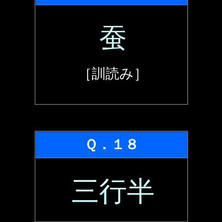
蚕
［訓読み］
Ｑ．１８
三行半