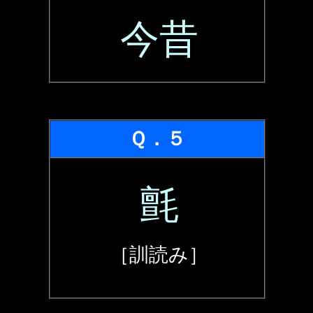
今昔
Ｑ．５
氈
［訓読み］