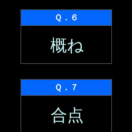
Ｑ．６
概ね
Ｑ．７
合点