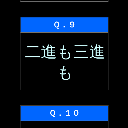
Ｑ．９
二進も三進
も
Ｑ．１０