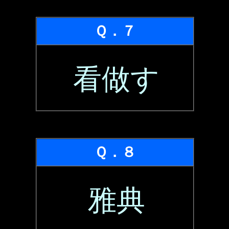
Ｑ．７
看做す
Ｑ．８
雅典