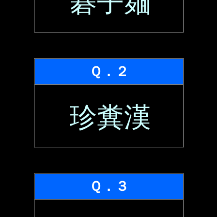
碁子麺
Ｑ．２
珍糞漢
Ｑ．３