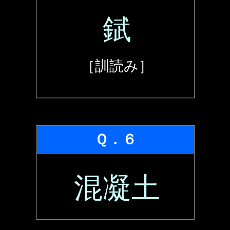
錻
［訓読み］
Ｑ．６
混凝土