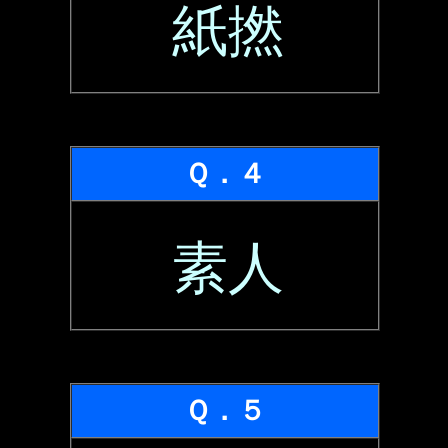
紙撚
Ｑ．４
素人
Ｑ．５