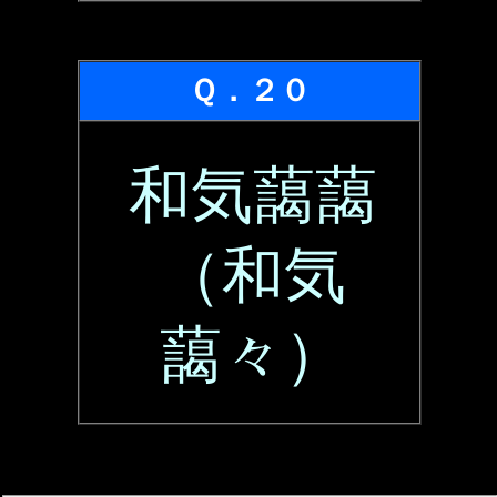
Ｑ．２０
和気藹藹
（和気
藹々）