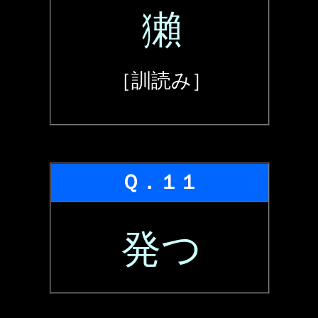
獺
［訓読み］
Ｑ．１１
発つ