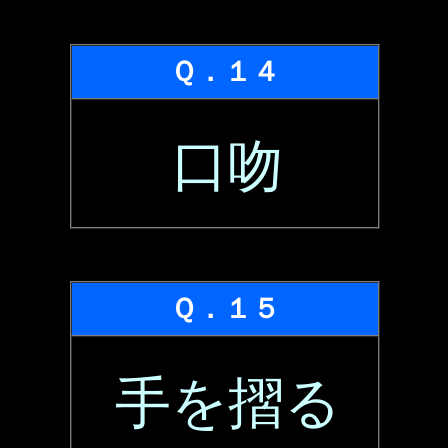
Ｑ．１４
口吻
Ｑ．１５
手を摺る