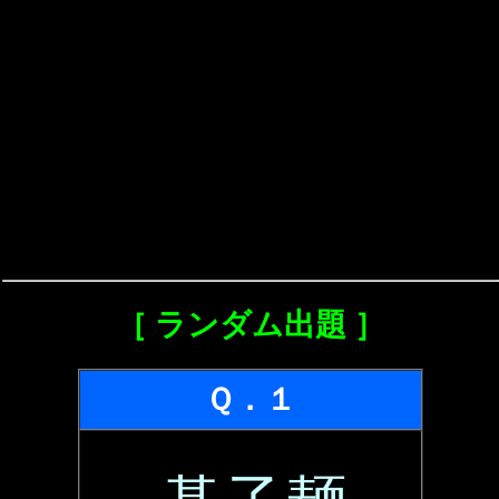
［ ランダム出題 ］
Ｑ．１