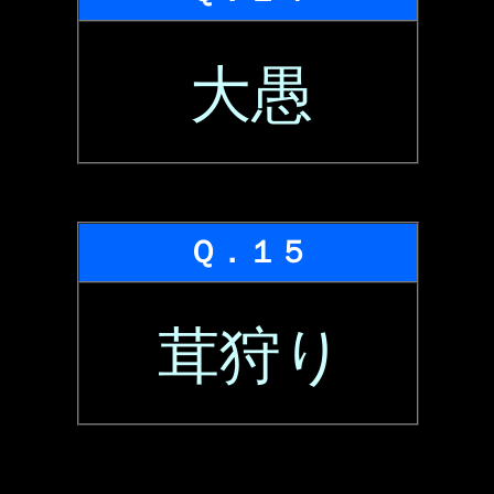
大愚
Ｑ．１５
茸狩り