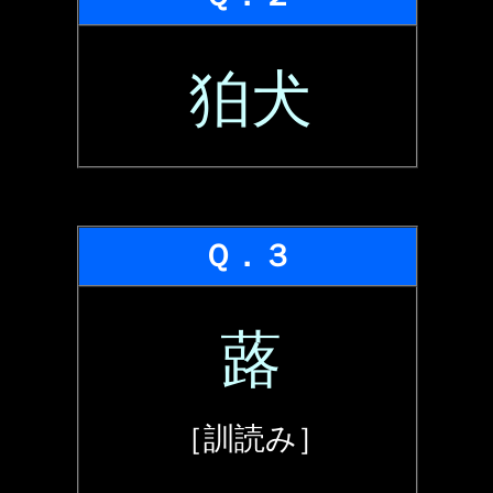
狛犬
Ｑ．３
蕗
［訓読み］