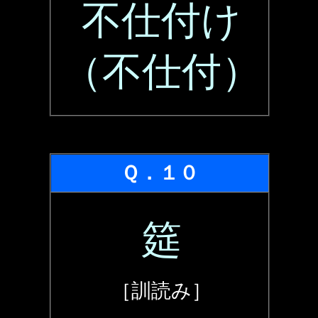
不仕付け
（不仕付）
Ｑ．１０
筵
［訓読み］