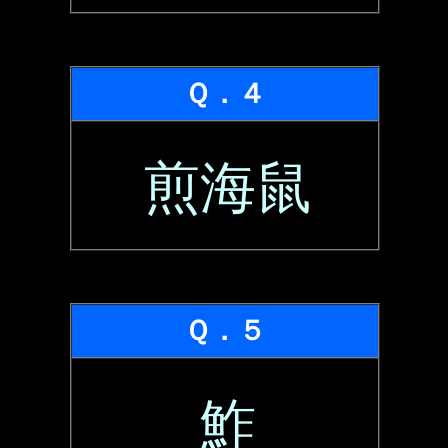
Ｑ．４
煎海鼠
Ｑ．５
鮓