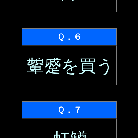
Ｑ．６
顰蹙を買う
Ｑ．７