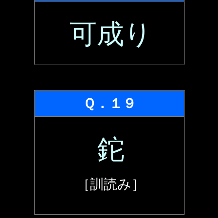
可成り
Ｑ．１９
鉈
［訓読み］