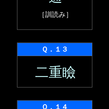
［訓読み］
Ｑ．１３
二重瞼
Ｑ．１４