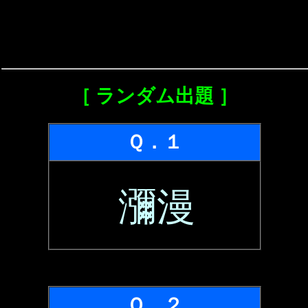
［ ランダム出題 ］
Ｑ．１
瀰漫
Ｑ．２