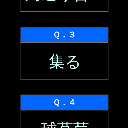
Ｑ．３
集る
Ｑ．４