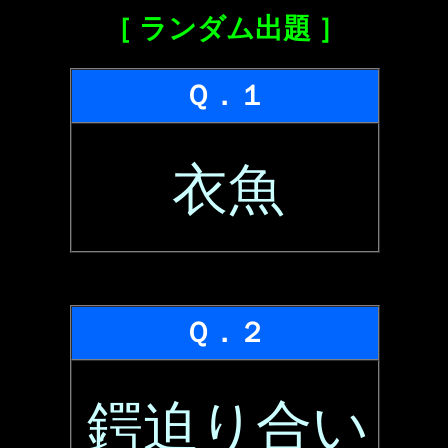
［ ランダム出題 ］
Ｑ．１
衣魚
Ｑ．２
鍔迫り合い