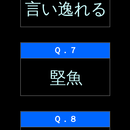
言い逸れる
Ｑ．７
堅魚
Ｑ．８