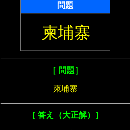
問題
柬埔寨
［ 問題］
柬埔寨
［ 答え（大正解）］