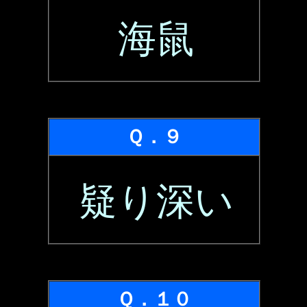
海鼠
Ｑ．９
疑り深い
Ｑ．１０