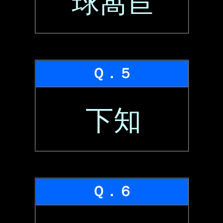
球萵苣
Ｑ．５
下知
Ｑ．６