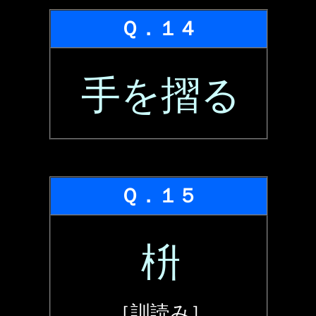
Ｑ．１４
手を摺る
Ｑ．１５
枡
［訓読み］