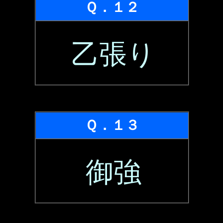
Ｑ．１２
乙張り
Ｑ．１３
御強