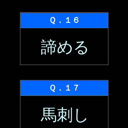
Ｑ．１６
諦める
Ｑ．１７
馬刺し