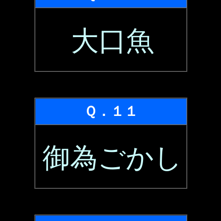
大口魚
Ｑ．１１
御為ごかし