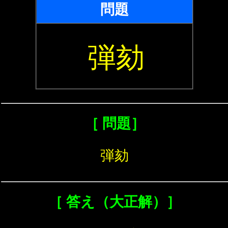
問題
弾劾
［ 問題］
弾劾
［ 答え（大正解）］