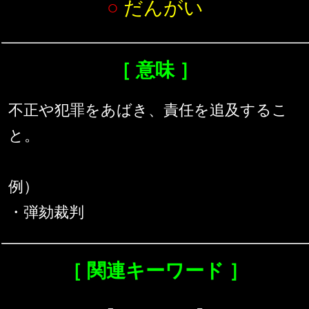
○
だんがい
［ 意味 ］
不正や犯罪をあばき、責任を追及するこ
と。
例）
・弾劾裁判
［ 関連キーワード ］