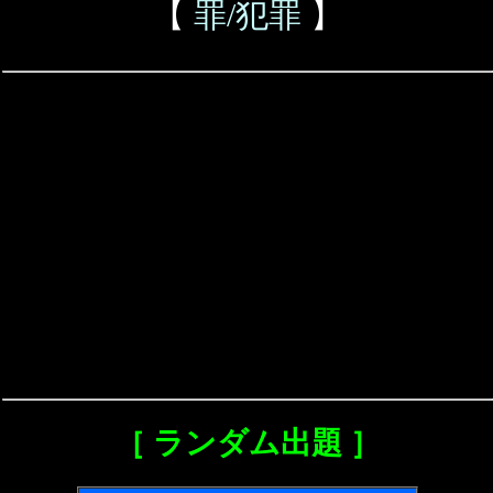
【
罪/犯罪
】
［ ランダム出題 ］