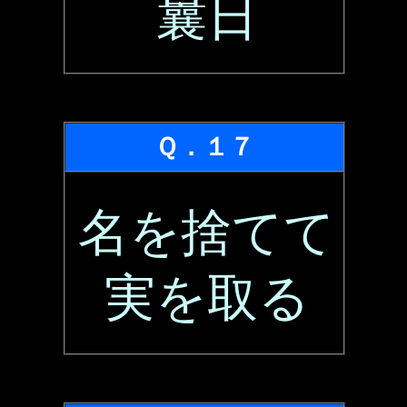
曩日
Ｑ．１７
名を捨てて
実を取る