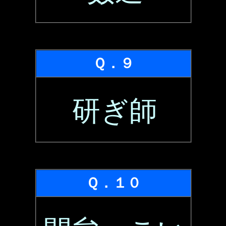
Ｑ．９
研ぎ師
Ｑ．１０