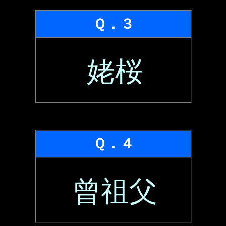
Ｑ．３
姥桜
Ｑ．４
曾祖父