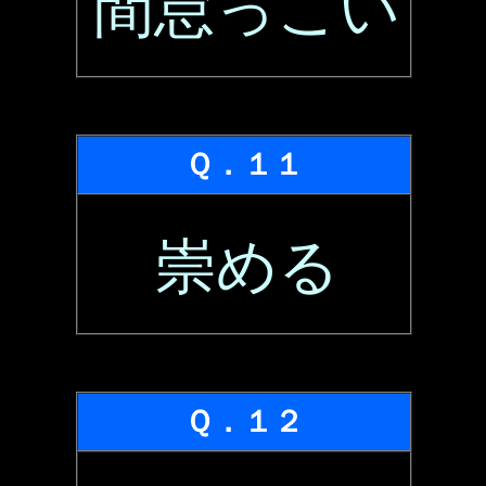
間怠っこい
Ｑ．１１
崇める
Ｑ．１２