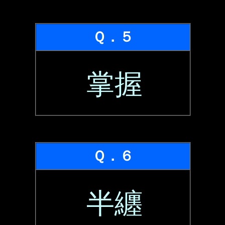
Ｑ．５
掌握
Ｑ．６
半纏