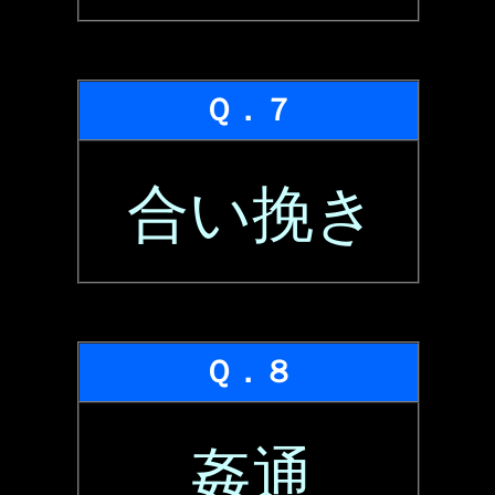
Ｑ．７
合い挽き
Ｑ．８
姦通