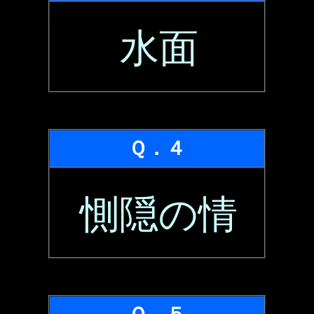
水面
Ｑ．４
惻隠の情