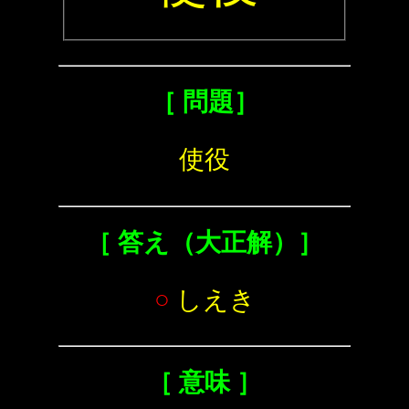
［ 問題］
使役
［ 答え（大正解）］
○
しえき
［ 意味 ］