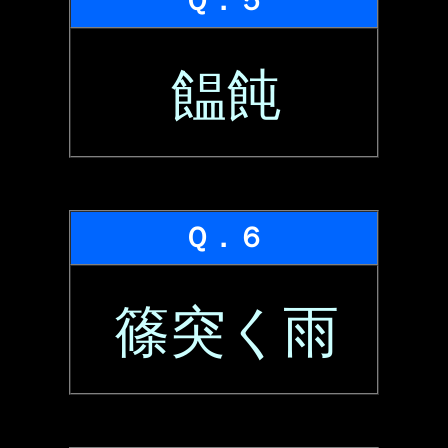
Ｑ．５
饂飩
Ｑ．６
篠突く雨