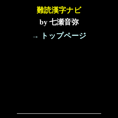
難読漢字ナビ
by 七瀬音弥
→ トップページ