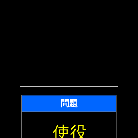
問題
使役