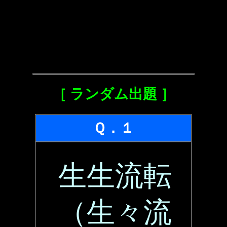
［ ランダム出題 ］
Ｑ．１
生生流転
（生々流