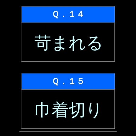
Ｑ．１４
苛まれる
Ｑ．１５
巾着切り