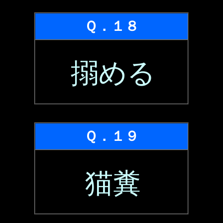
Ｑ．１８
搦める
Ｑ．１９
猫糞