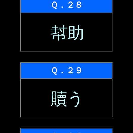
Ｑ．２８
幇助
Ｑ．２９
贖う