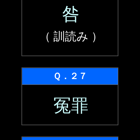
咎
（ 訓読み ）
Ｑ．２７
冤罪