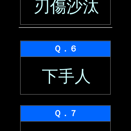
刃傷沙汰
Ｑ．６
下手人
Ｑ．７