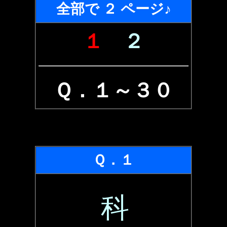
全部で ２ ページ♪
１
２
Ｑ．１～３０
Ｑ．１
科