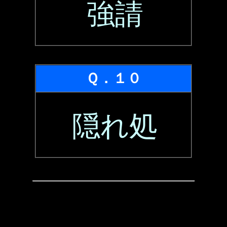
強請
Ｑ．１０
隠れ処