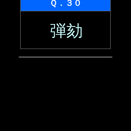
Ｑ．３０
弾劾