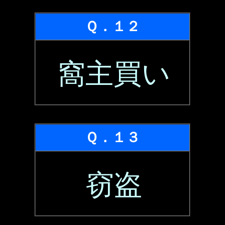
Ｑ．１２
窩主買い
Ｑ．１３
窃盗