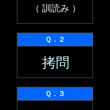
（ 訓読み ）
Ｑ．２
拷問
Ｑ．３