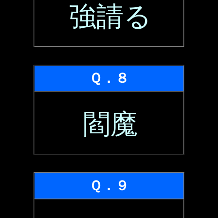
強請る
Ｑ．８
閻魔
Ｑ．９