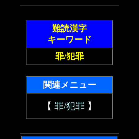
難読漢字
キーワード
罪/犯罪
関連メニュー
【
罪/犯罪
】