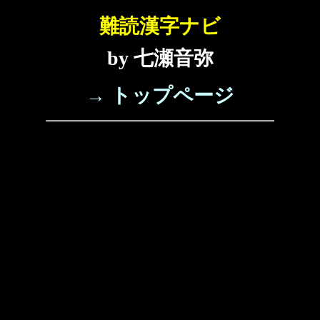
難読漢字ナビ
by 七瀬音弥
→ トップページ