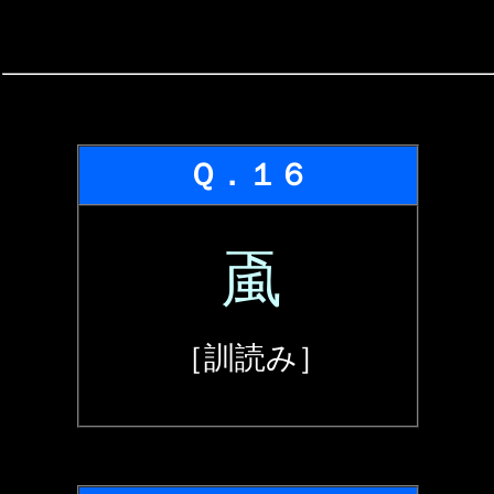
Ｑ．１６
颪
［訓読み］