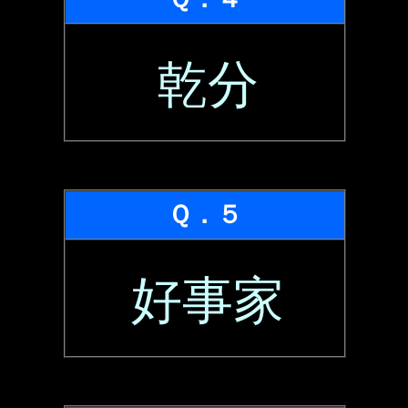
乾分
Ｑ．５
好事家