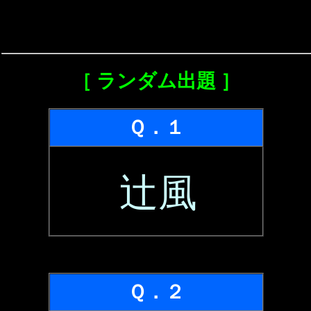
［ ランダム出題 ］
Ｑ．１
辻風
Ｑ．２