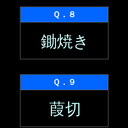
Ｑ．８
鋤焼き
Ｑ．９
葭切