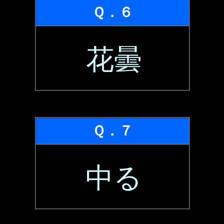
Ｑ．６
花曇
Ｑ．７
中る