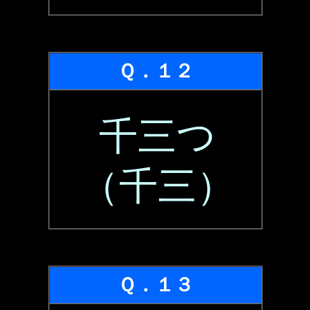
Ｑ．１２
千三つ
（千三）
Ｑ．１３