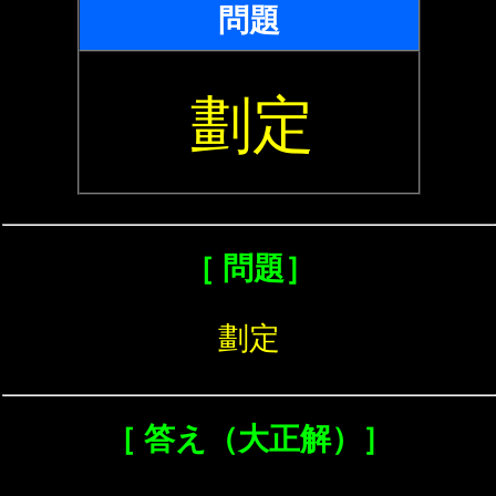
問題
劃定
［ 問題］
劃定
［ 答え（大正解）］