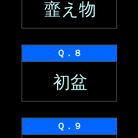
韲え物
Ｑ．８
初盆
Ｑ．９