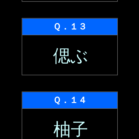
Ｑ．１３
偲ぶ
Ｑ．１４
柚子