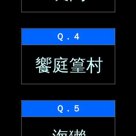
Ｑ．４
饗庭篁村
Ｑ．５