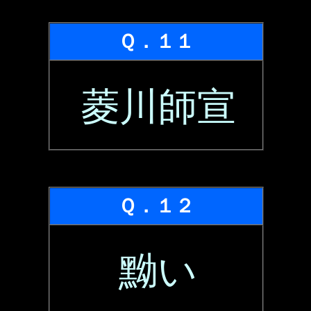
Ｑ．１１
菱川師宣
Ｑ．１２
黝い