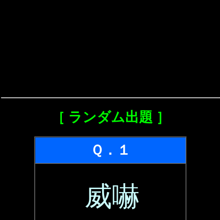
［ ランダム出題 ］
Ｑ．１
威嚇