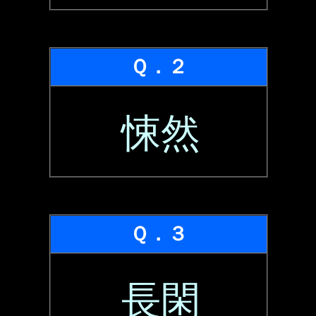
Ｑ．２
悚然
Ｑ．３
長閑