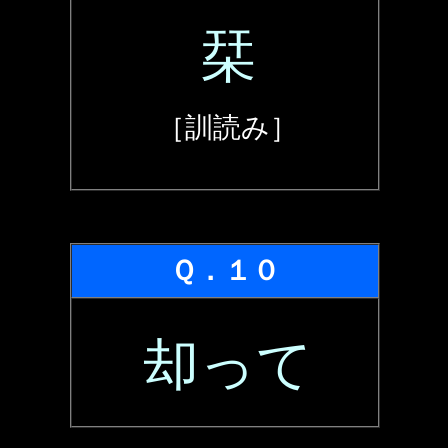
栞
［訓読み］
Ｑ．１０
却って