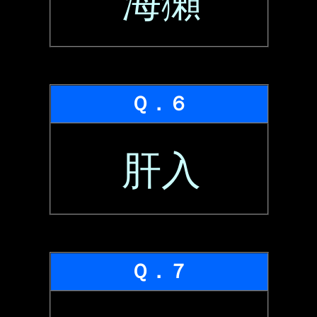
海獺
Ｑ．６
肝入
Ｑ．７