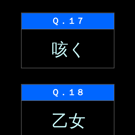
Ｑ．１７
咳く
Ｑ．１８
乙女