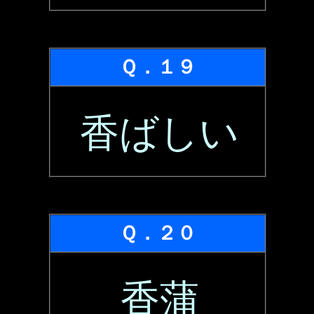
Ｑ．１９
香ばしい
Ｑ．２０
香蒲