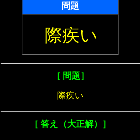
問題
際疾い
［ 問題］
際疾い
［ 答え（大正解）］