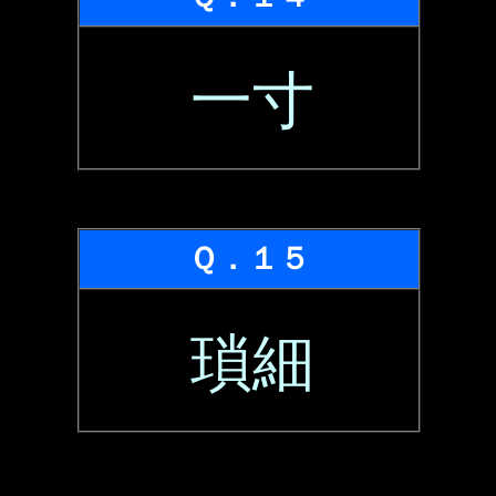
一寸
Ｑ．１５
瑣細