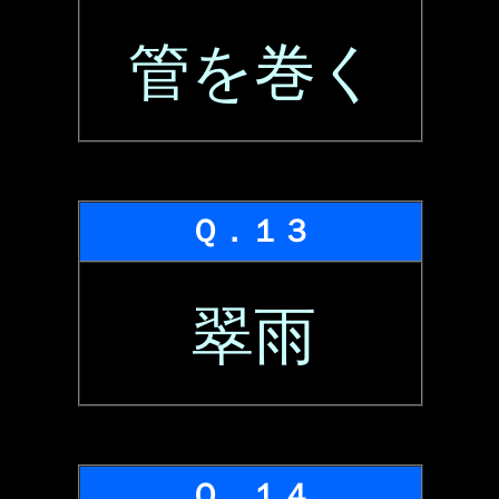
管を巻く
Ｑ．１３
翠雨
Ｑ．１４