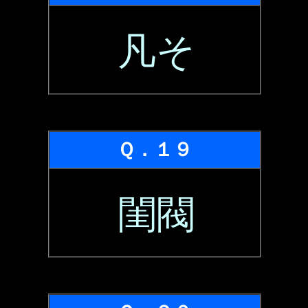
凡そ
Ｑ．１９
閨閥