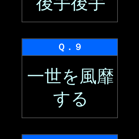
後手後手
Ｑ．９
一世を風靡
する