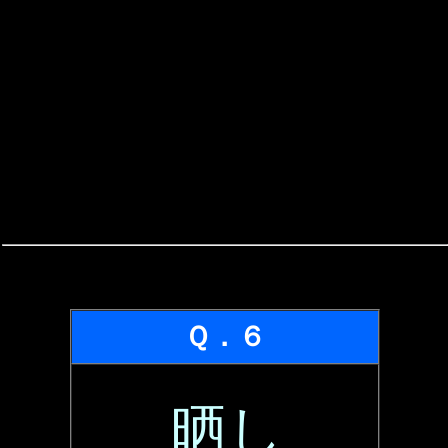
Ｑ．６
晒し