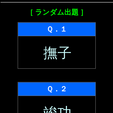
［ ランダム出題 ］
Ｑ．１
撫子
Ｑ．２
竣功