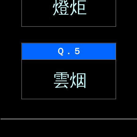
燈炬
Ｑ．５
雲烟