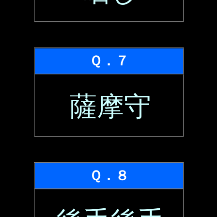
Ｑ．７
薩摩守
Ｑ．８