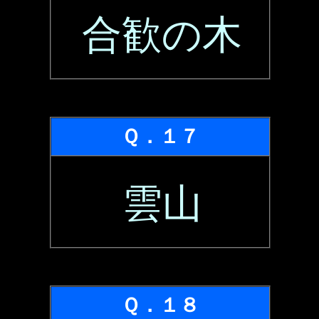
合歓の木
Ｑ．１７
雲山
Ｑ．１８