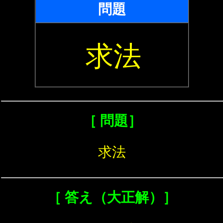
問題
求法
［ 問題］
求法
［ 答え（大正解）］