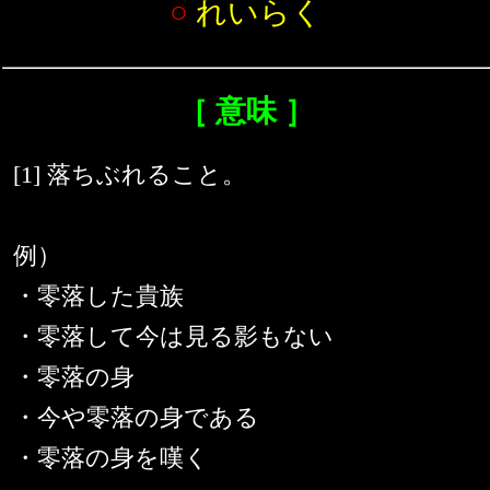
○
れいらく
［ 意味 ］
[1] 落ちぶれること。
例）
・零落した貴族
・零落して今は見る影もない
・零落の身
・今や零落の身である
・零落の身を嘆く