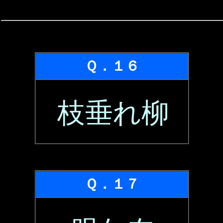
Ｑ．１６
枝垂れ柳
Ｑ．１７