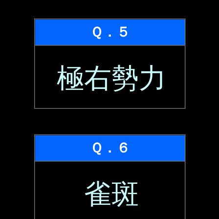
Ｑ．５
極右勢力
Ｑ．６
雀斑