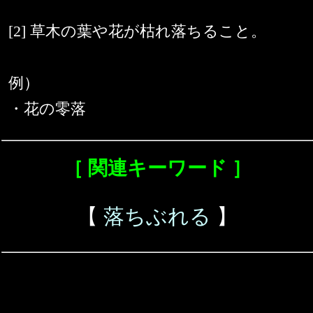
[2] 草木の葉や花が枯れ落ちること。
例）
・花の零落
［ 関連キーワード ］
【
落ちぶれる
】