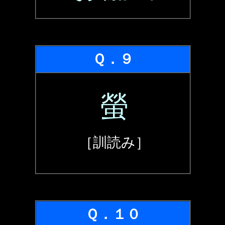
Ｑ．９
螢
［訓読み］
Ｑ．１０