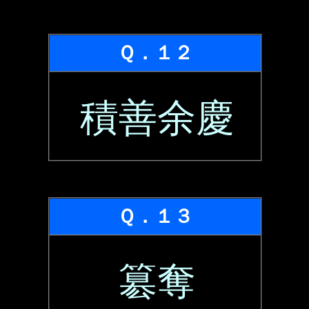
Ｑ．１２
積善余慶
Ｑ．１３
簒奪