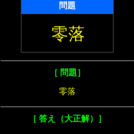
問題
零落
［ 問題］
零落
［ 答え（大正解）］