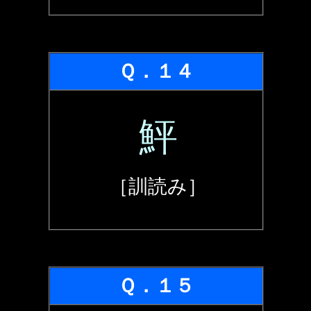
Ｑ．１４
鮃
［訓読み］
Ｑ．１５