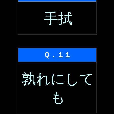
手拭
Ｑ．１１
孰れにして
も