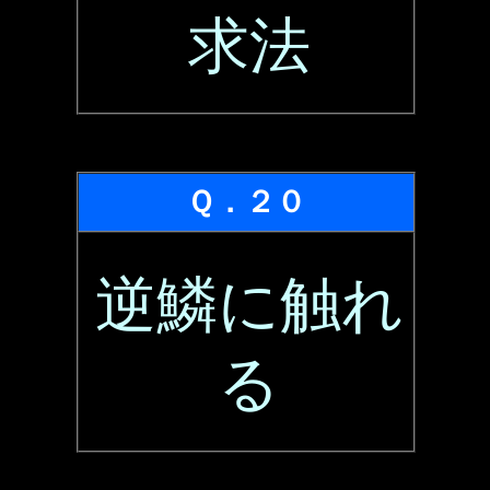
求法
Ｑ．２０
逆鱗に触れ
る