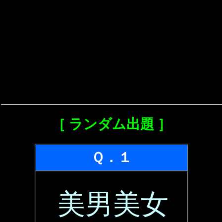
［ ランダム出題 ］
Ｑ．１
美男美女