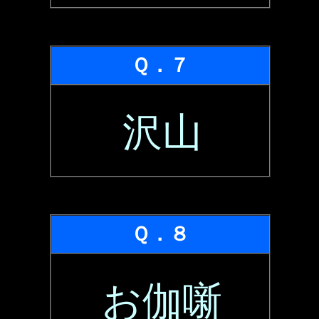
Ｑ．７
沢山
Ｑ．８
お伽噺