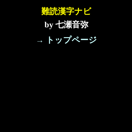
難読漢字ナビ
by 七瀬音弥
→ トップページ