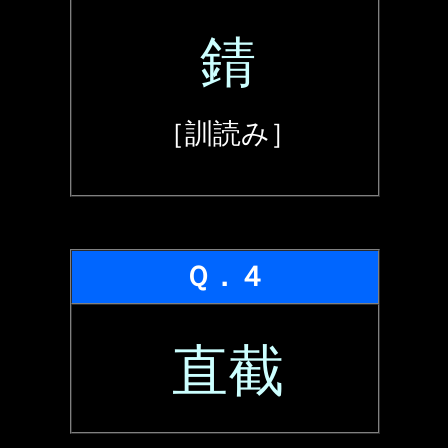
錆
［訓読み］
Ｑ．４
直截