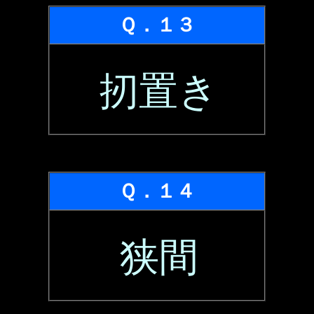
Ｑ．１３
扨置き
Ｑ．１４
狭間