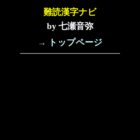
難読漢字ナビ
by 七瀬音弥
→ トップページ