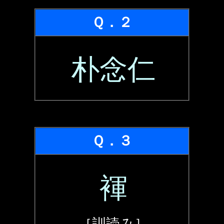
Ｑ．２
朴念仁
Ｑ．３
褌
［訓読み］