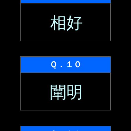
相好
Ｑ．１０
闡明