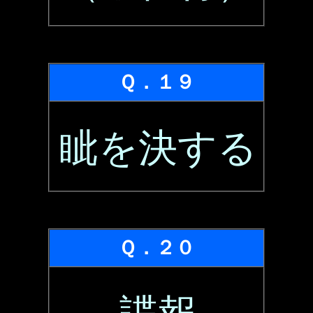
Ｑ．１９
眦を決する
Ｑ．２０