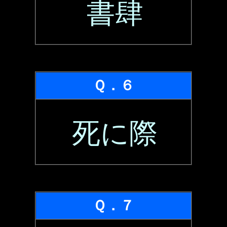
書肆
Ｑ．６
死に際
Ｑ．７