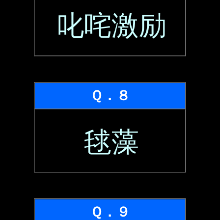
叱咤激励
Ｑ．８
毬藻
Ｑ．９