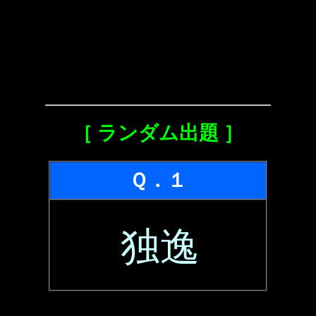
［ ランダム出題 ］
Ｑ．１
独逸