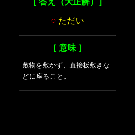
［ 答え（大正解）］
○
ただい
［ 意味 ］
敷物を敷かず、直接板敷きな
どに座ること。