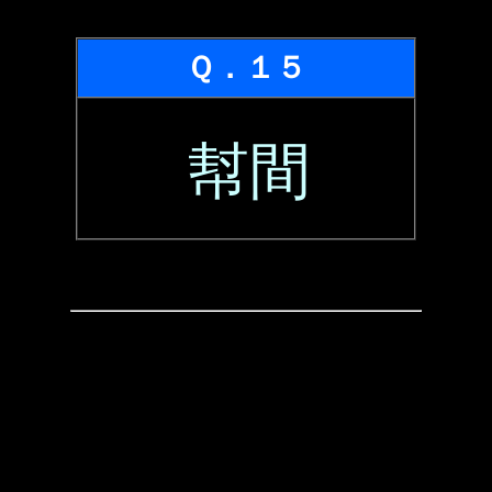
Ｑ．１５
幇間