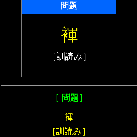
問題
褌
［訓読み］
［ 問題］
褌
［訓読み］