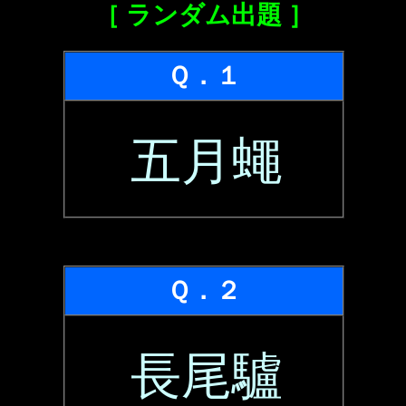
［ ランダム出題 ］
Ｑ．１
五月蠅
Ｑ．２
長尾驢