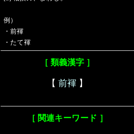
例）
・前褌
・たて褌
［ 類義漢字 ］
【
前褌
】
［ 関連キーワード ］