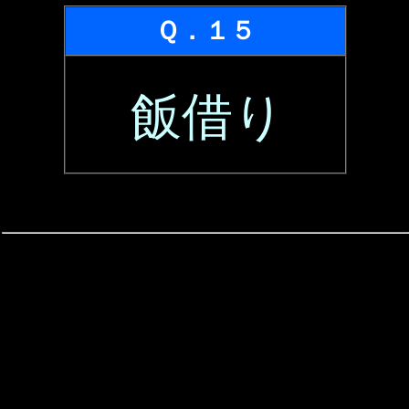
Ｑ．１５
飯借り