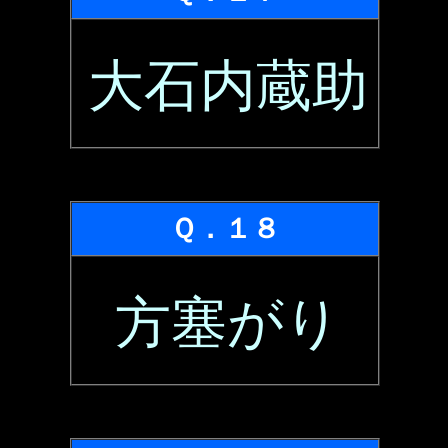
大石内蔵助
Ｑ．１８
方塞がり