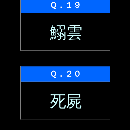
Ｑ．１９
鰯雲
Ｑ．２０
死屍