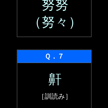
努努
（努々）
Ｑ．７
鼾
［訓読み］