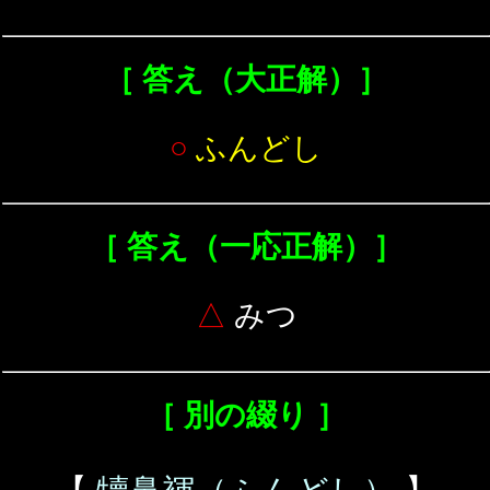
［ 答え（大正解）］
○
ふんどし
［ 答え（一応正解）］
△
みつ
［ 別の綴り ］