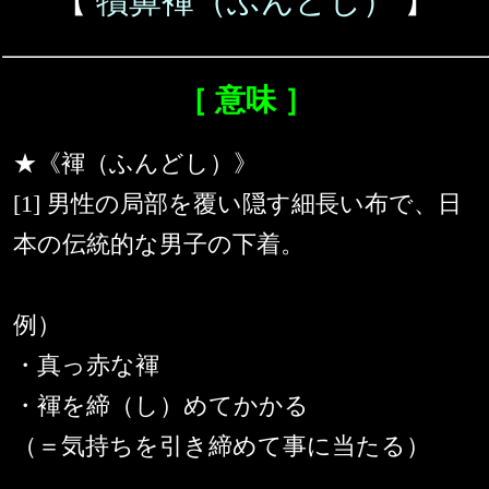
【
犢鼻褌（ふんどし）
】
［ 意味 ］
★《褌（ふんどし）》
[1] 男性の局部を覆い隠す細長い布で、日
本の伝統的な男子の下着。
例）
・真っ赤な褌
・褌を締（し）めてかかる
（＝気持ちを引き締めて事に当たる）