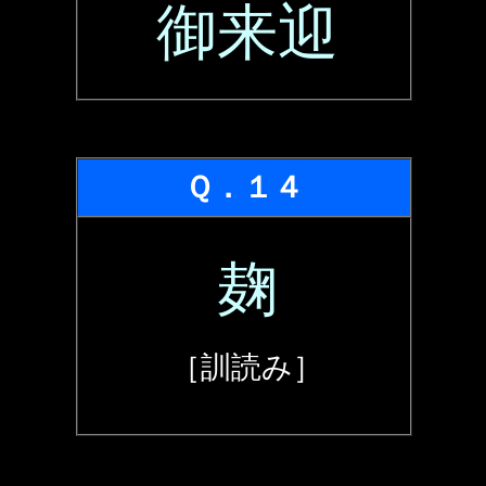
御来迎
Ｑ．１４
麹
［訓読み］