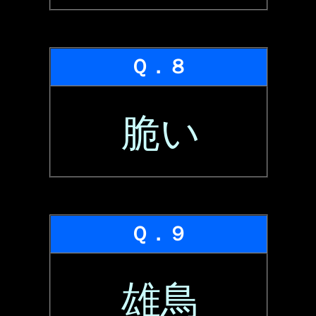
Ｑ．８
脆い
Ｑ．９
雄鳥