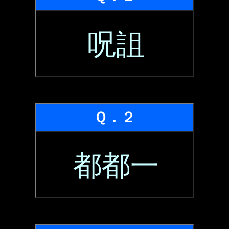
呪詛
Ｑ．２
都都一