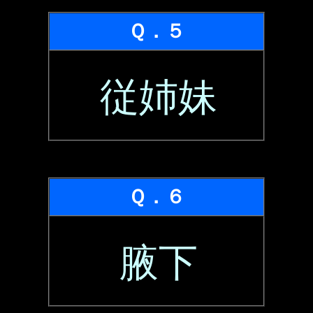
Ｑ．５
従姉妹
Ｑ．６
腋下