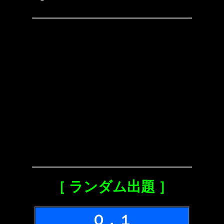
［ ランダム出題 ］
Ｑ．１