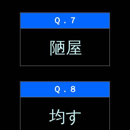
Ｑ．７
陋屋
Ｑ．８
均す