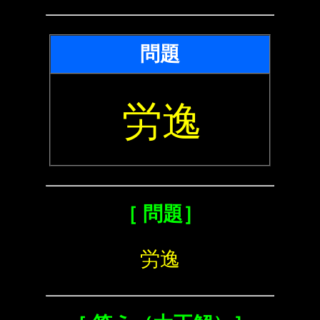
問題
労逸
［ 問題］
労逸