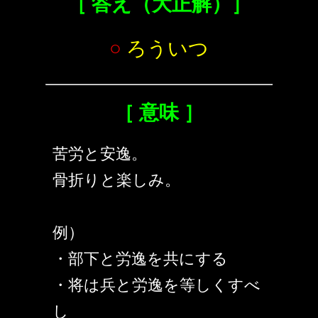
［ 答え（大正解）］
○
ろういつ
［ 意味 ］
苦労と安逸。
骨折りと楽しみ。
例）
・部下と労逸を共にする
・将は兵と労逸を等しくすべ
し