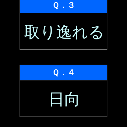
Ｑ．３
取り逸れる
Ｑ．４
日向