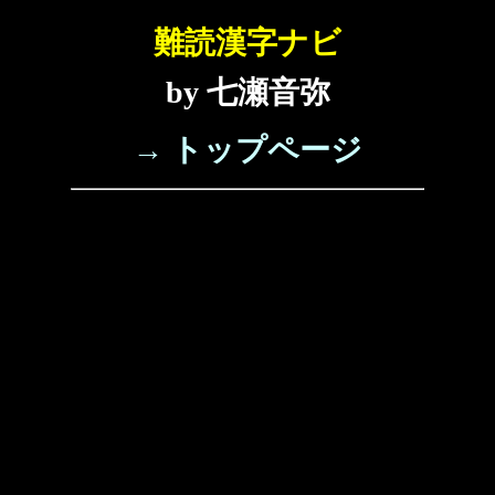
難読漢字ナビ
by 七瀬音弥
→ トップページ