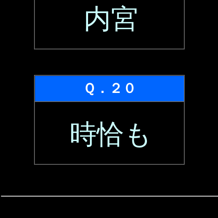
内宮
Ｑ．２０
時恰も