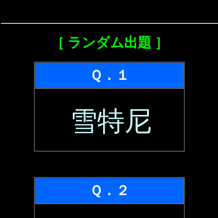
［ ランダム出題 ］
Ｑ．１
雪特尼
Ｑ．２