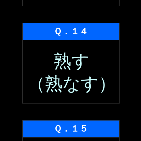
Ｑ．１４
熟す
（熟なす）
Ｑ．１５