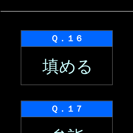
Ｑ．１６
填める
Ｑ．１７