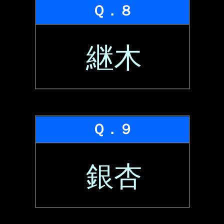
Ｑ．８
継木
Ｑ．９
銀杏