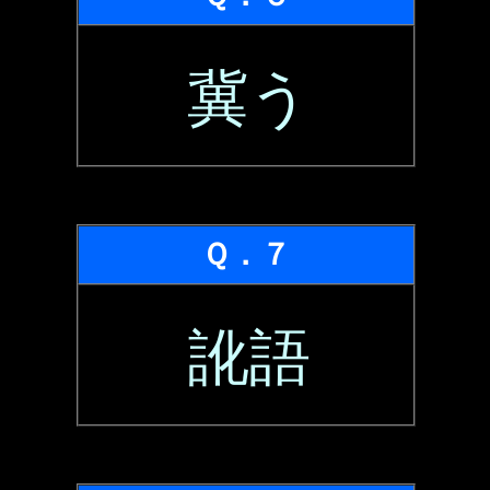
冀う
Ｑ．７
訛語