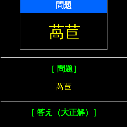
問題
萵苣
［ 問題］
萵苣
［ 答え（大正解）］