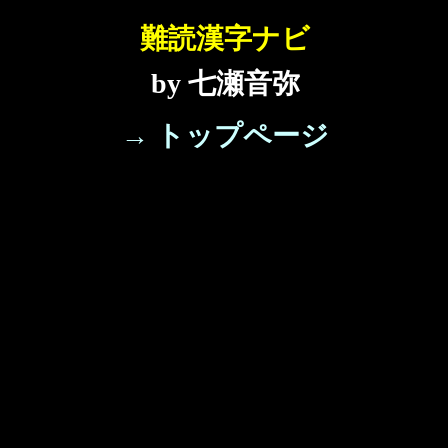
難読漢字ナビ
by 七瀬音弥
→ トップページ