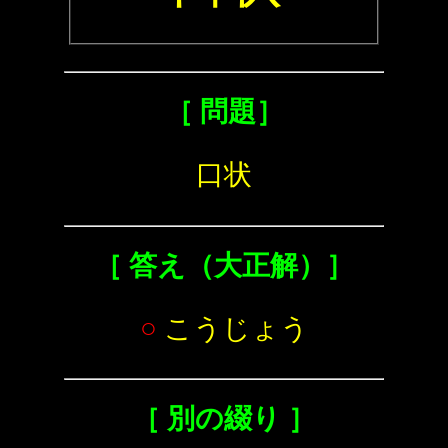
［ 問題］
口状
［ 答え（大正解）］
○
こうじょう
［ 別の綴り ］