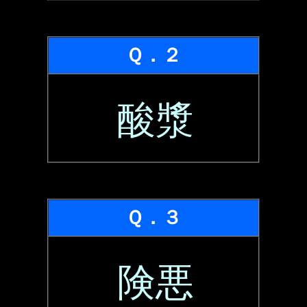
Ｑ．２
酸漿
Ｑ．３
険悪