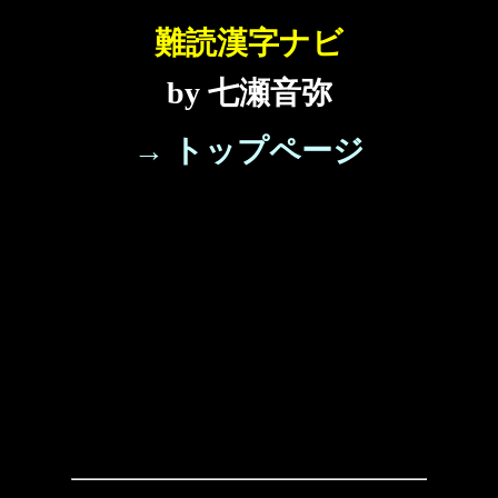
難読漢字ナビ
by 七瀬音弥
→ トップページ