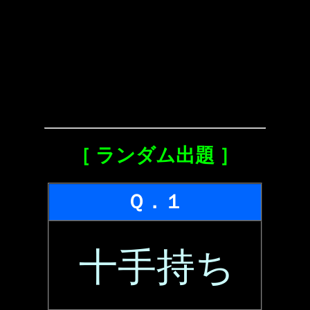
［ ランダム出題 ］
Ｑ．１
十手持ち