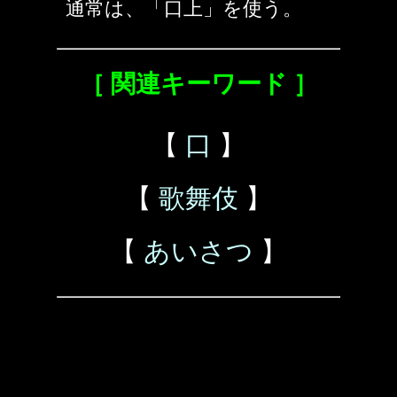
通常は、「口上」を使う。
［ 関連キーワード ］
【
口
】
【
歌舞伎
】
【
あいさつ
】