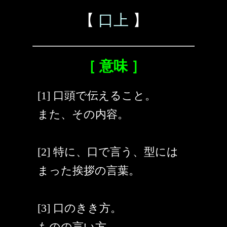
【
口上
】
［ 意味 ］
[1] 口頭で伝えること。
また、その内容。
[2] 特に、口で言う、型には
まった挨拶の言葉。
[3] 口のきき方。
ものの言い方。