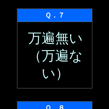
Ｑ．７
万遍無い
（万遍な
い）
Ｑ．８