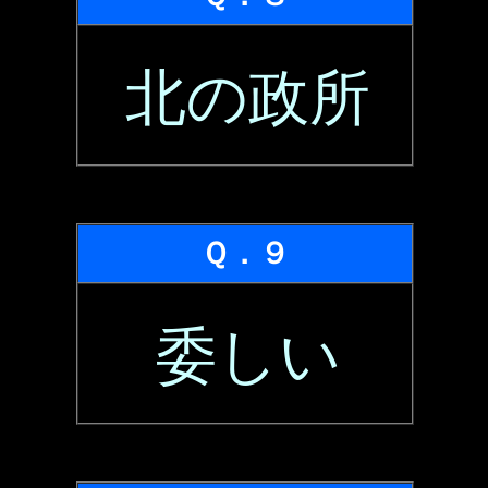
北の政所
Ｑ．９
委しい