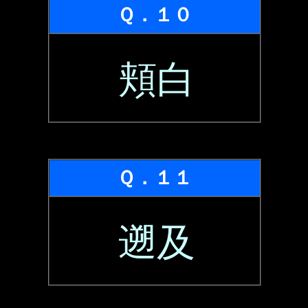
Ｑ．１０
頬白
Ｑ．１１
遡及