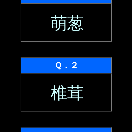
萌葱
Ｑ．２
椎茸