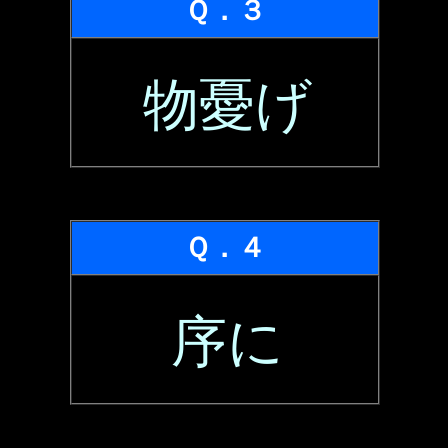
Ｑ．３
物憂げ
Ｑ．４
序に