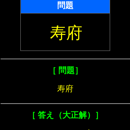
問題
寿府
［ 問題］
寿府
［ 答え（大正解）］