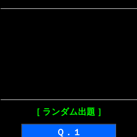
［ ランダム出題 ］
Ｑ．１