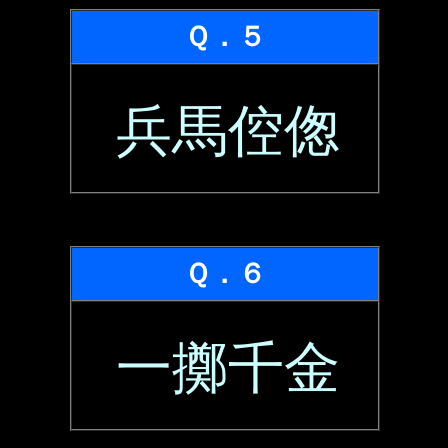
Ｑ．５
兵馬倥偬
Ｑ．６
一擲千金