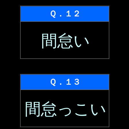
Ｑ．１２
間怠い
Ｑ．１３
間怠っこい