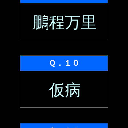
鵬程万里
Ｑ．１０
仮病