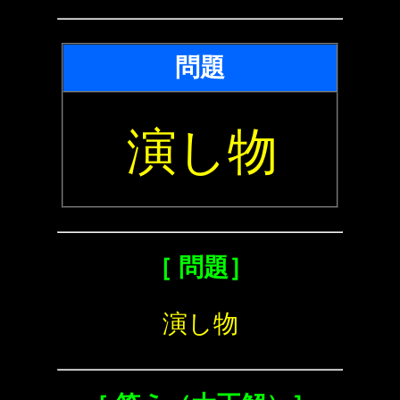
問題
演し物
［ 問題］
演し物