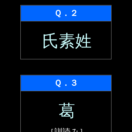
Ｑ．２
氏素姓
Ｑ．３
葛
［訓読み］