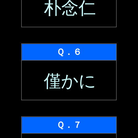
朴念仁
Ｑ．６
僅かに
Ｑ．７