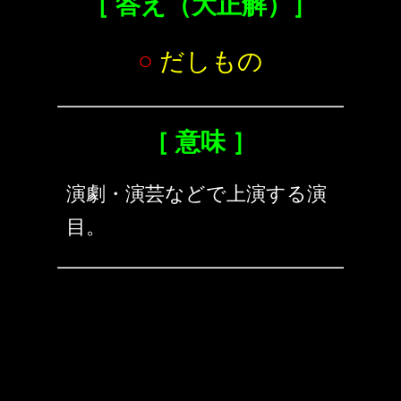
［ 答え（大正解）］
○
だしもの
［ 意味 ］
演劇・演芸などで上演する演
目。