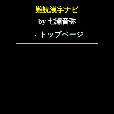
難読漢字ナビ
by 七瀬音弥
→ トップページ