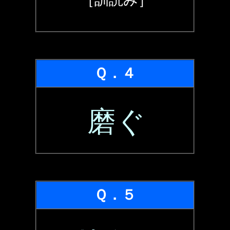
Ｑ．４
磨ぐ
Ｑ．５