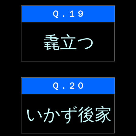
Ｑ．１９
毳立つ
Ｑ．２０
いかず後家