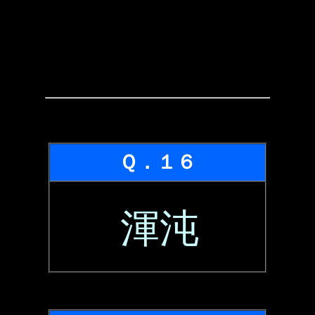
Ｑ．１６
渾沌