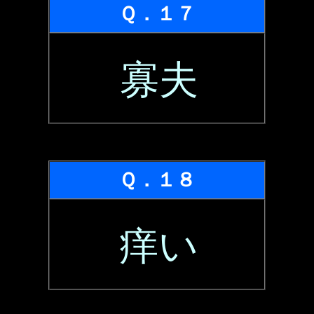
Ｑ．１７
寡夫
Ｑ．１８
痒い