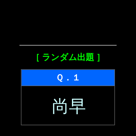
［ ランダム出題 ］
Ｑ．１
尚早