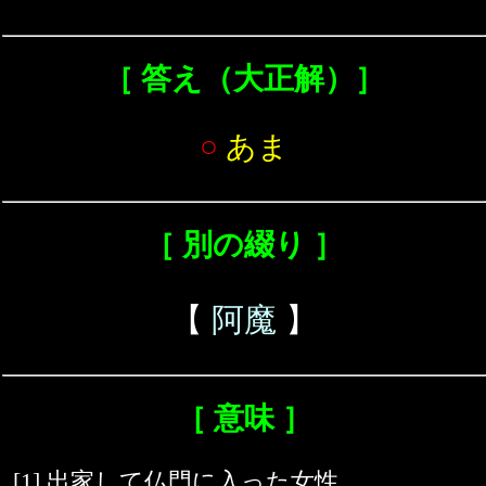
［ 答え（大正解）］
○
あま
［ 別の綴り ］
【
阿魔
】
［ 意味 ］
[1] 出家して仏門に入った女性。