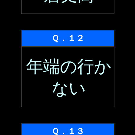
Ｑ．１２
年端の行か
ない
Ｑ．１３