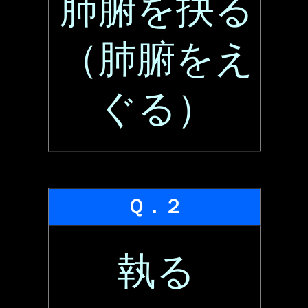
肺腑を抉る
（肺腑をえ
ぐる）
Ｑ．２
執る