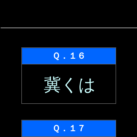
Ｑ．１６
冀くは
Ｑ．１７