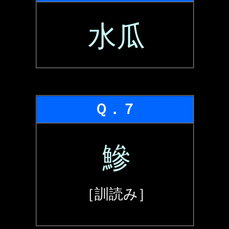
水瓜
Ｑ．７
鰺
［訓読み］