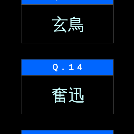
玄鳥
Ｑ．１４
奮迅