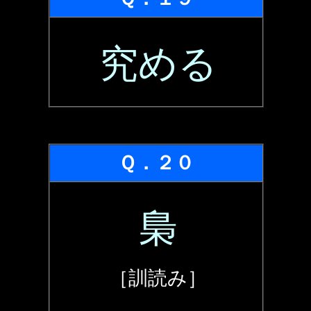
究める
Ｑ．２０
梟
［訓読み］