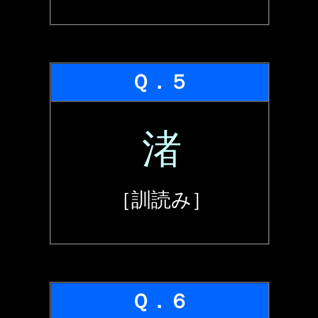
Ｑ．５
渚
［訓読み］
Ｑ．６