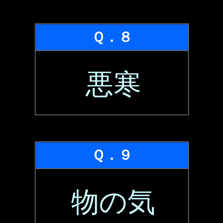
Ｑ．８
悪寒
Ｑ．９
物の気