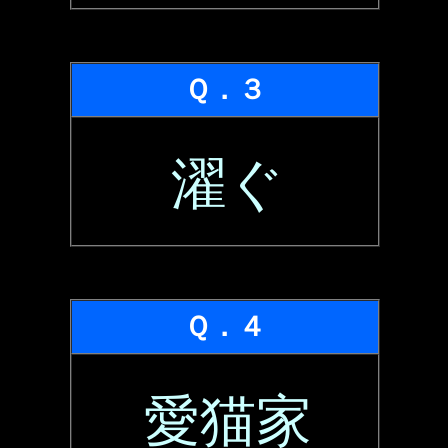
Ｑ．３
濯ぐ
Ｑ．４
愛猫家