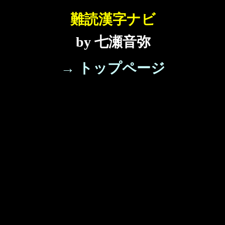
難読漢字ナビ
by 七瀬音弥
→ トップページ