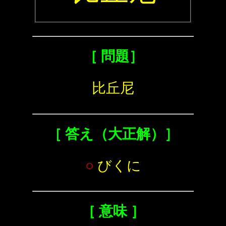
［ 問題］
比丘尼
［ 答え（大正解）］
○
びくに
［ 意味 ］