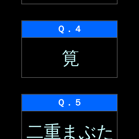
Ｑ．４
筧
Ｑ．５
二重まぶた