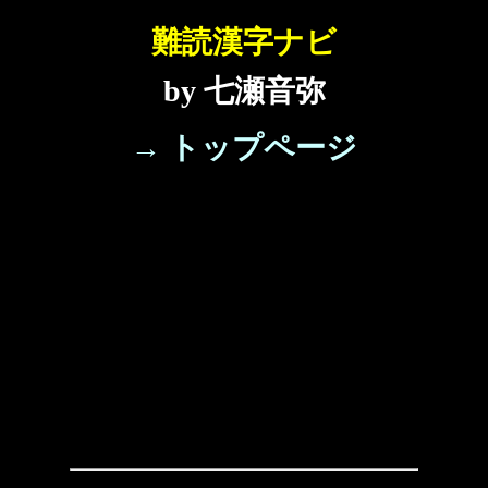
難読漢字ナビ
by 七瀬音弥
→ トップページ