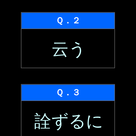
Ｑ．２
云う
Ｑ．３
詮ずるに