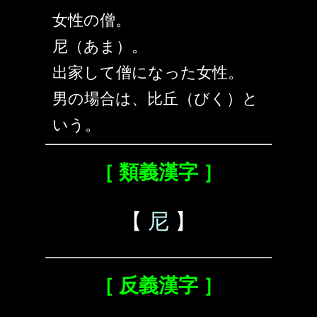
女性の僧。
尼（あま）。
出家して僧になった女性。
男の場合は、比丘（びく）と
いう。
［ 類義漢字 ］
【
尼
】
［ 反義漢字 ］