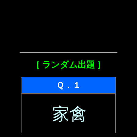
［ ランダム出題 ］
Ｑ．１
家禽