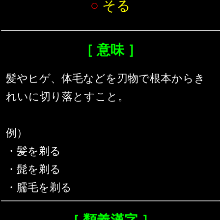
○
そる
［ 意味 ］
髪やヒゲ、体毛などを刃物で根本からき
れいに切り落とすこと。
例）
・髪を剃る
・髭を剃る
・臑毛を剃る