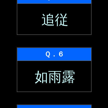
追従
Ｑ．６
如雨露