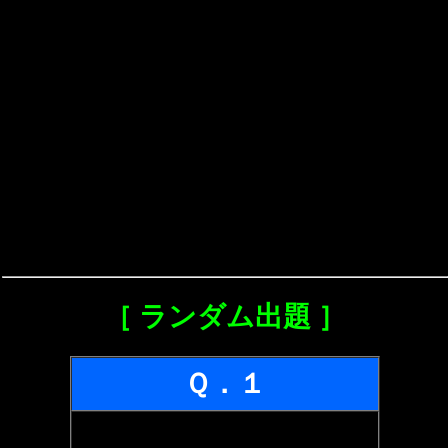
［ ランダム出題 ］
Ｑ．１