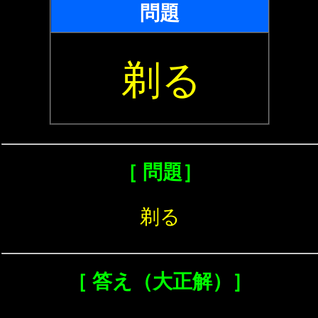
問題
剃る
［ 問題］
剃る
［ 答え（大正解）］