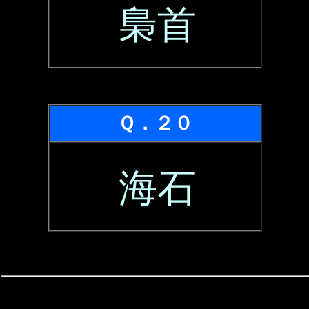
梟首
Ｑ．２０
海石