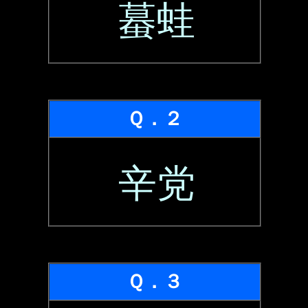
蟇蛙
Ｑ．２
辛党
Ｑ．３