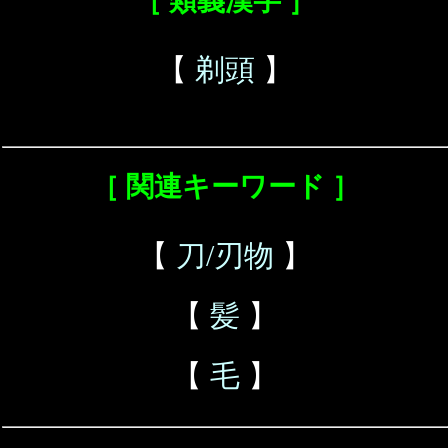
［ 類義漢字 ］
【
剃頭
】
［ 関連キーワード ］
【
刀/刃物
】
【
髪
】
【
毛
】