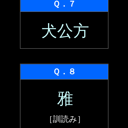
Ｑ．７
犬公方
Ｑ．８
雅
［訓読み］