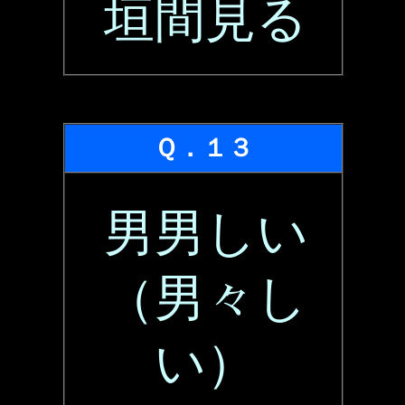
垣間見る
Ｑ．１３
男男しい
（男々し
い）