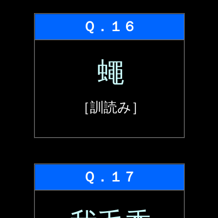
Ｑ．１６
蠅
［訓読み］
Ｑ．１７