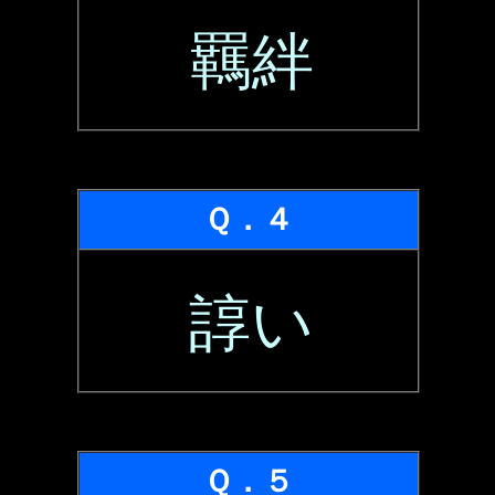
羈絆
Ｑ．４
諄い
Ｑ．５