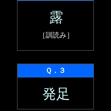
露
［訓読み］
Ｑ．３
発足