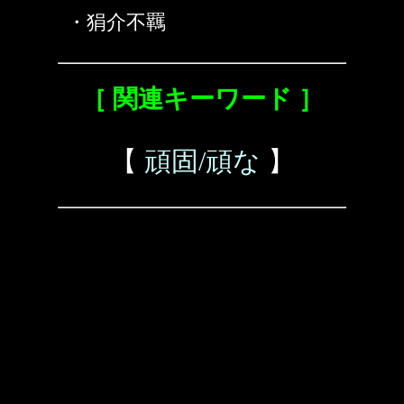
・狷介不羈
［ 関連キーワード ］
【
頑固/頑な
】