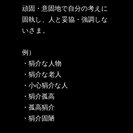
頑固・意固地で自分の考えに
固執し、人と妥協・強調しな
いさま。
例）
・狷介な人物
・狷介な老人
・小心狷介な人
・狷介孤高
・孤高狷介
・狷介固陋