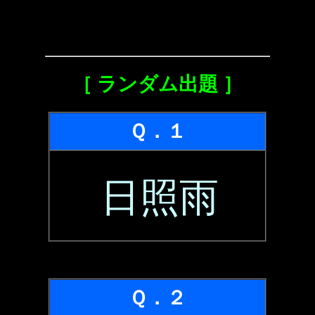
［ ランダム出題 ］
Ｑ．１
日照雨
Ｑ．２