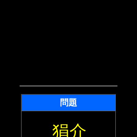
問題
狷介