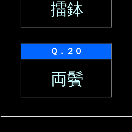
擂鉢
Ｑ．２０
両鬢