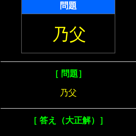
問題
乃父
［ 問題］
乃父
［ 答え（大正解）］