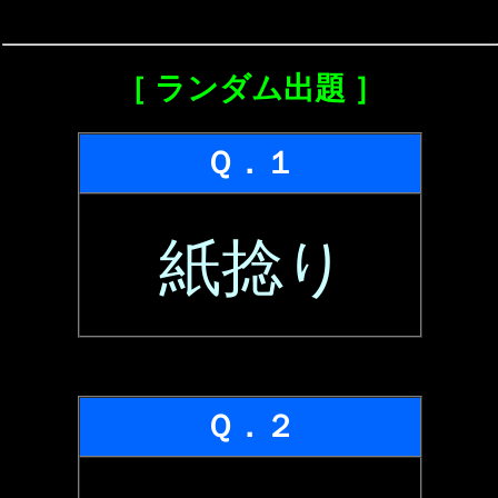
［ ランダム出題 ］
Ｑ．１
紙捻り
Ｑ．２