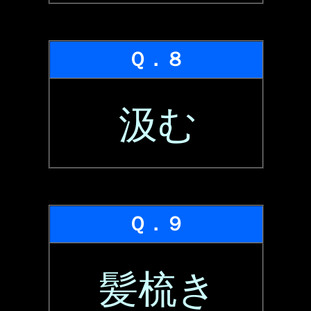
Ｑ．８
汲む
Ｑ．９
髪梳き