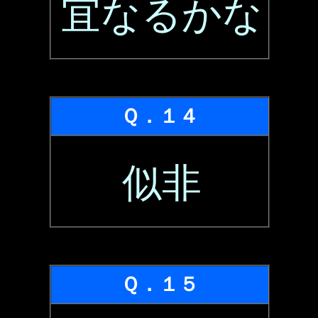
宜なるかな
Ｑ．１４
似非
Ｑ．１５