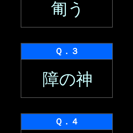
匍う
Ｑ．３
障の神
Ｑ．４