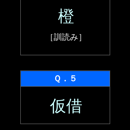
橙
［訓読み］
Ｑ．５
仮借