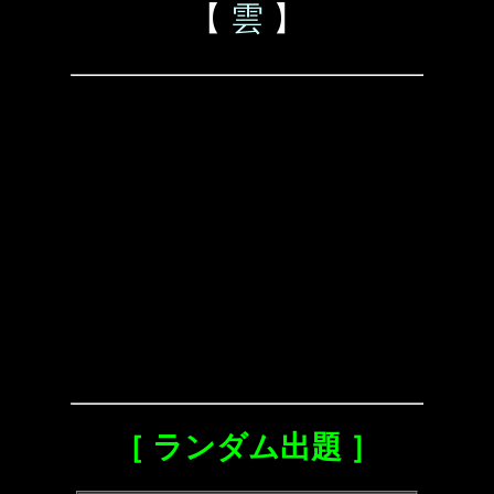
【
雲
】
［ ランダム出題 ］