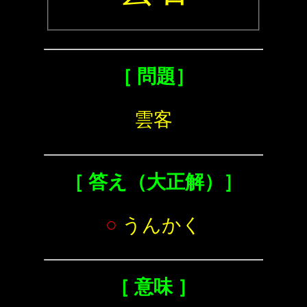
［ 問題］
雲客
［ 答え（大正解）］
○
うんかく
［ 意味 ］