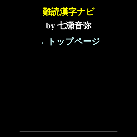
難読漢字ナビ
by 七瀬音弥
→ トップページ