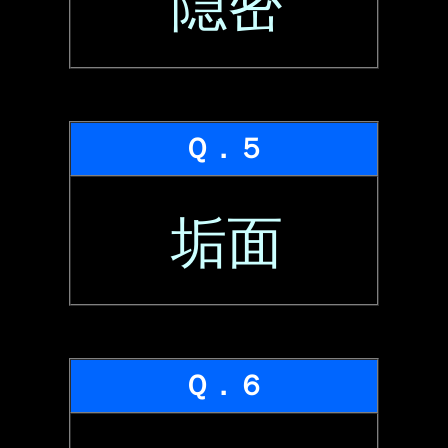
隠密
Ｑ．５
垢面
Ｑ．６