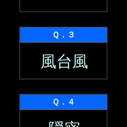
Ｑ．３
風台風
Ｑ．４