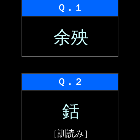
Ｑ．１
余殃
Ｑ．２
銛
［訓読み］