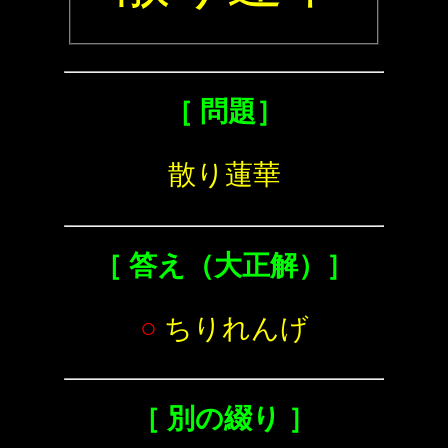
［ 問題］
散り蓮華
［ 答え（大正解）］
○
ちりれんげ
［ 別の綴り ］