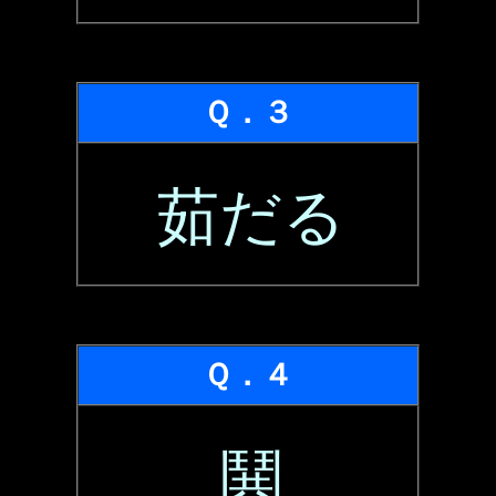
Ｑ．３
茹だる
Ｑ．４
鬨