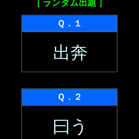
［ ランダム出題 ］
Ｑ．１
出奔
Ｑ．２
曰う