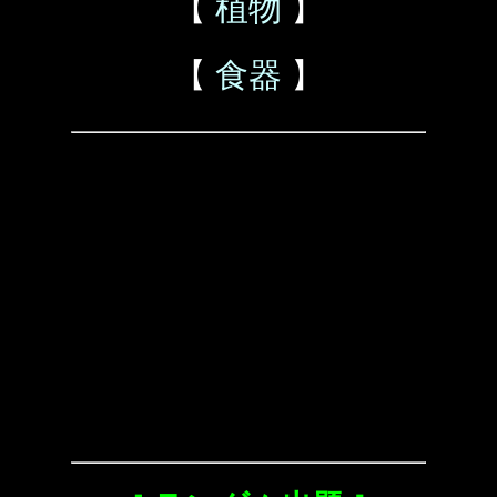
【
植物
】
【
食器
】