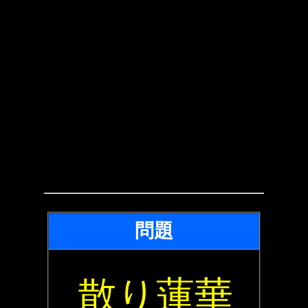
問題
散り蓮華