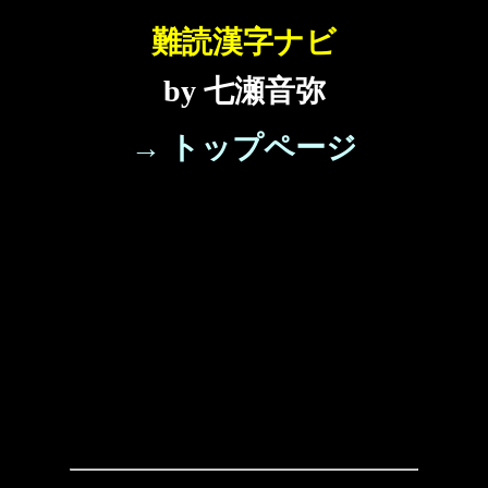
難読漢字ナビ
by 七瀬音弥
→ トップページ