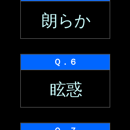
朗らか
Ｑ．６
眩惑