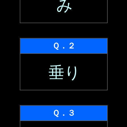
み
Ｑ．２
垂り
Ｑ．３