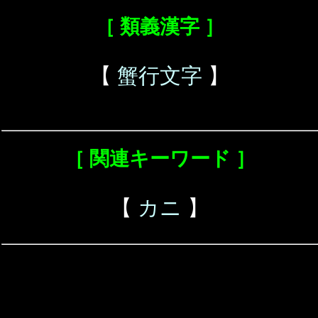
［ 類義漢字 ］
【
蟹行文字
】
［ 関連キーワード ］
【
カニ
】