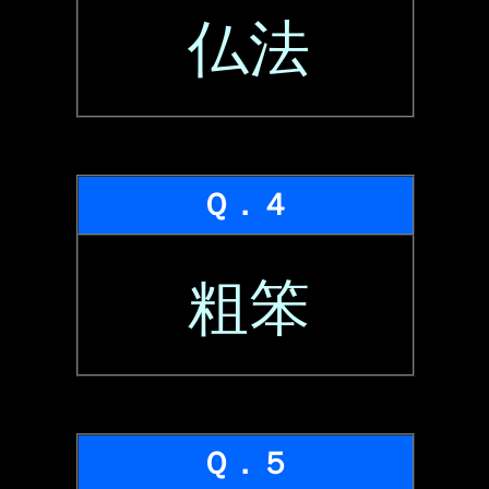
仏法
Ｑ．４
粗笨
Ｑ．５