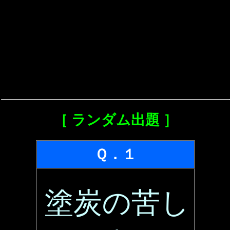
［ ランダム出題 ］
Ｑ．１
塗炭の苦し