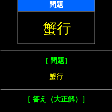
問題
蟹行
［ 問題］
蟹行
［ 答え（大正解）］