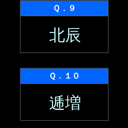
Ｑ．９
北辰
Ｑ．１０
逓増