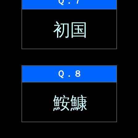
Ｑ．７
初国
Ｑ．８
鮟鱇