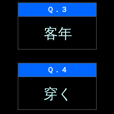
Ｑ．３
客年
Ｑ．４
穿く