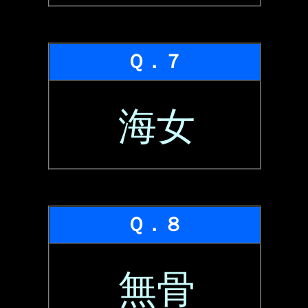
Ｑ．７
海女
Ｑ．８
無骨