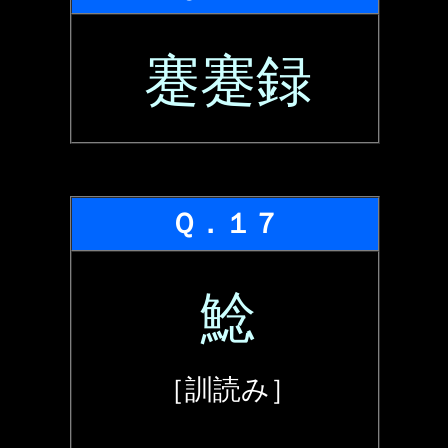
蹇蹇録
Ｑ．１７
鯰
［訓読み］