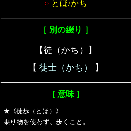
○
とほ/かち
［ 別の綴り ］
【徒（かち）】
【
徒士（かち）
】
［ 意味 ］
★《徒歩（とほ）》
乗り物を使わず、歩くこと。