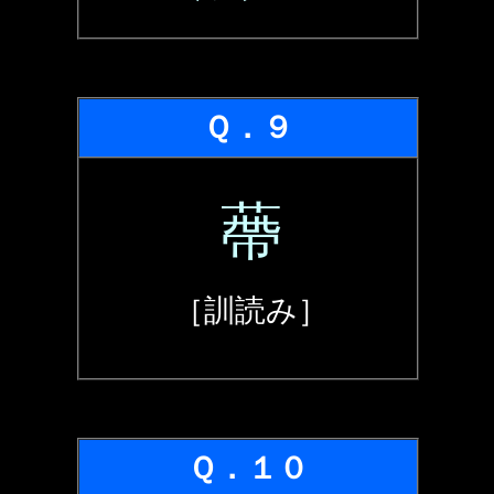
Ｑ．９
蔕
［訓読み］
Ｑ．１０