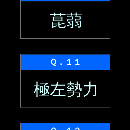
菎蒻
Ｑ．１１
極左勢力