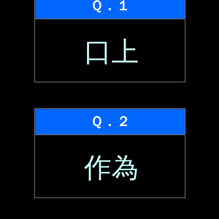
Ｑ．１
口上
Ｑ．２
作為