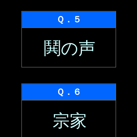
Ｑ．５
鬨の声
Ｑ．６
宗家