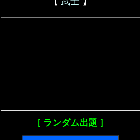
【
武士
】
［ ランダム出題 ］