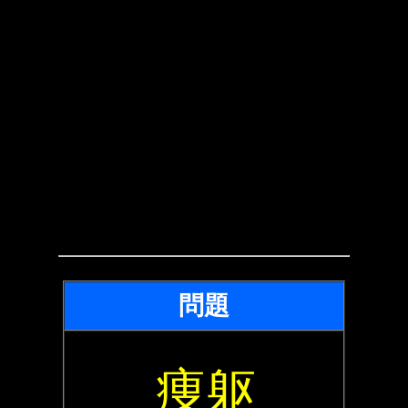
問題
痩躯