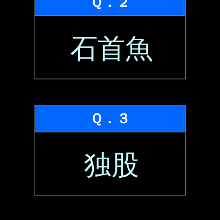
Ｑ．２
石首魚
Ｑ．３
独股