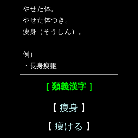
やせた体。
やせた体つき。
痩身（そうしん）。
例）
・長身痩躯
［ 類義漢字 ］
【
痩身
】
【
痩ける
】