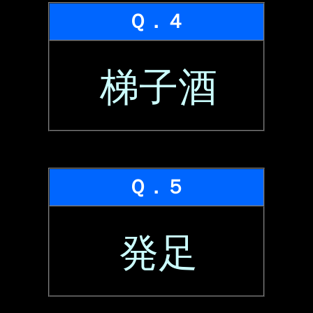
Ｑ．４
梯子酒
Ｑ．５
発足