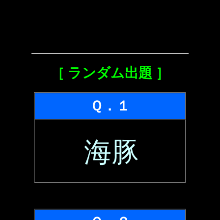
［ ランダム出題 ］
Ｑ．１
海豚