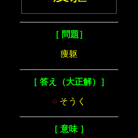
［ 問題］
痩躯
［ 答え（大正解）］
○
そうく
［ 意味 ］