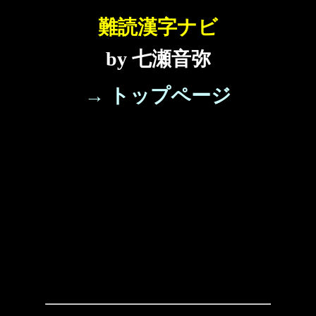
難読漢字ナビ
by 七瀬音弥
→ トップページ