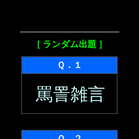
［ ランダム出題 ］
Ｑ．１
罵詈雑言
Ｑ．２