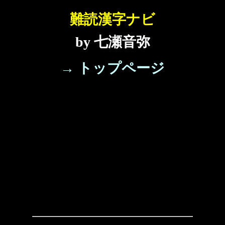
難読漢字ナビ
by 七瀬音弥
→ トップページ