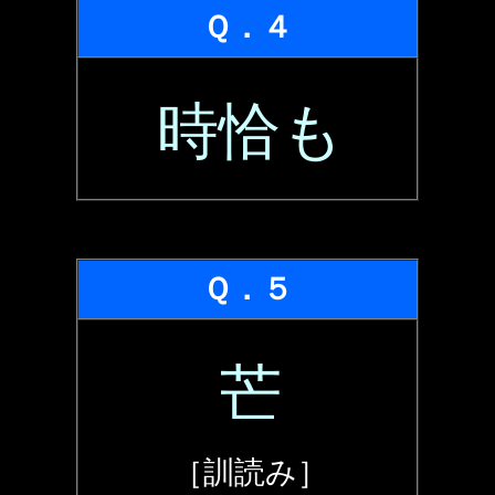
Ｑ．４
時恰も
Ｑ．５
芒
［訓読み］