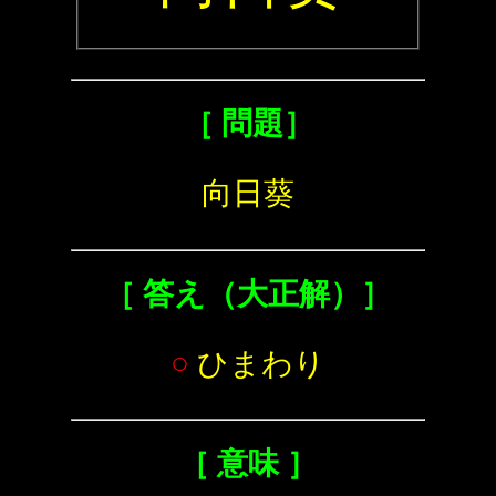
［ 問題］
向日葵
［ 答え（大正解）］
○
ひまわり
［ 意味 ］