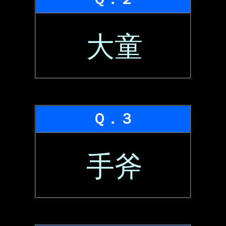
大童
Ｑ．３
手斧