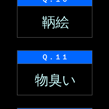
鞆絵
Ｑ．１１
物臭い