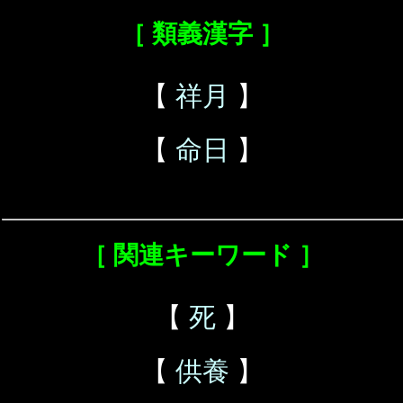
［ 類義漢字 ］
【
祥月
】
【
命日
】
［ 関連キーワード ］
【
死
】
【
供養
】