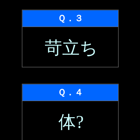
Ｑ．３
苛立ち
Ｑ．４
体?