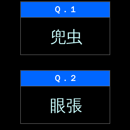
Ｑ．１
兜虫
Ｑ．２
眼張