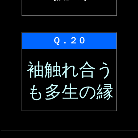
Ｑ．２０
袖触れ合う
も多生の縁