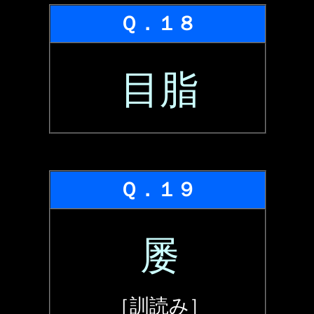
Ｑ．１８
目脂
Ｑ．１９
屡
［訓読み］