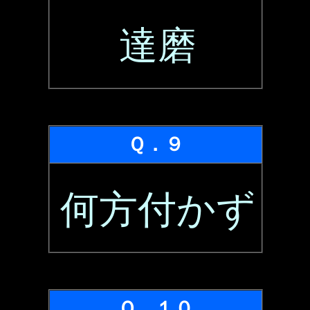
達磨
Ｑ．９
何方付かず
Ｑ．１０