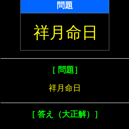
問題
祥月命日
［ 問題］
祥月命日
［ 答え（大正解）］