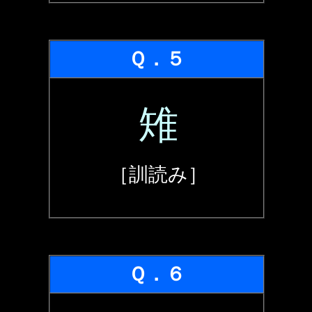
Ｑ．５
雉
［訓読み］
Ｑ．６