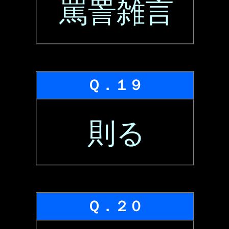
罵詈雑言
Ｑ．１９
則る
Ｑ．２０