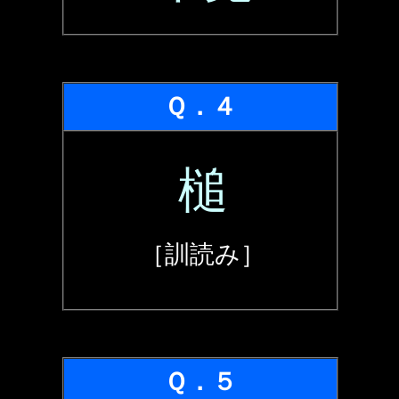
Ｑ．４
槌
［訓読み］
Ｑ．５