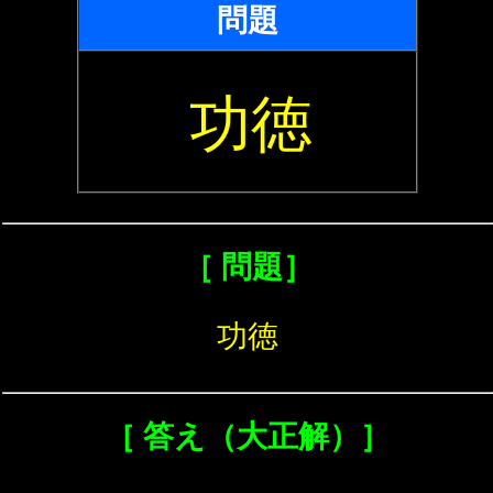
問題
功徳
［ 問題］
功徳
［ 答え（大正解）］