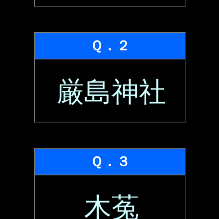
Ｑ．２
厳島神社
Ｑ．３
木菟