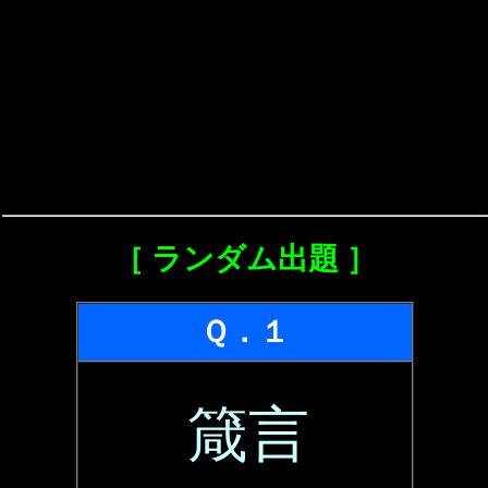
［ ランダム出題 ］
Ｑ．１
箴言