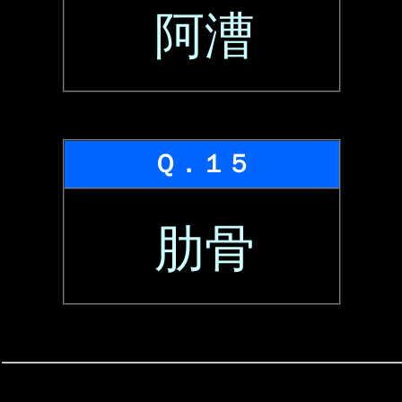
阿漕
Ｑ．１５
肋骨