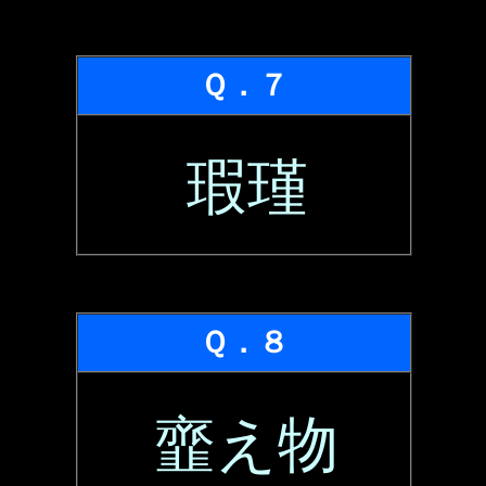
Ｑ．７
瑕瑾
Ｑ．８
韲え物