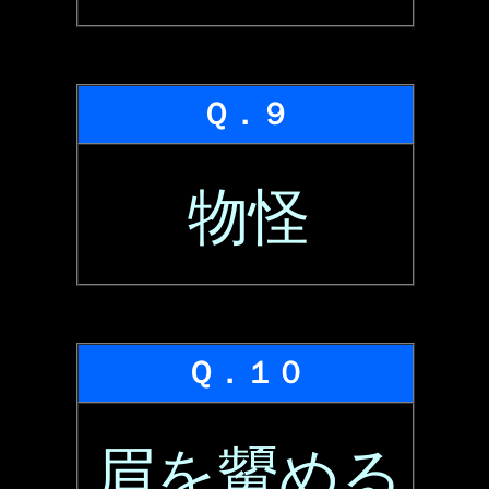
Ｑ．９
物怪
Ｑ．１０
眉を顰める