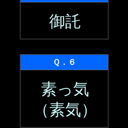
御託
Ｑ．６
素っ気
（素気）