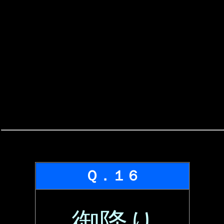
Ｑ．１６
御降り