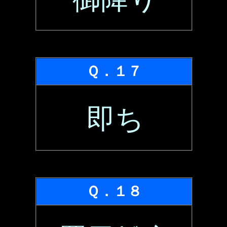
Ｑ．１７
即ち
Ｑ．１８