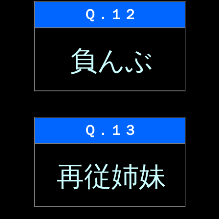
Ｑ．１２
負んぶ
Ｑ．１３
再従姉妹