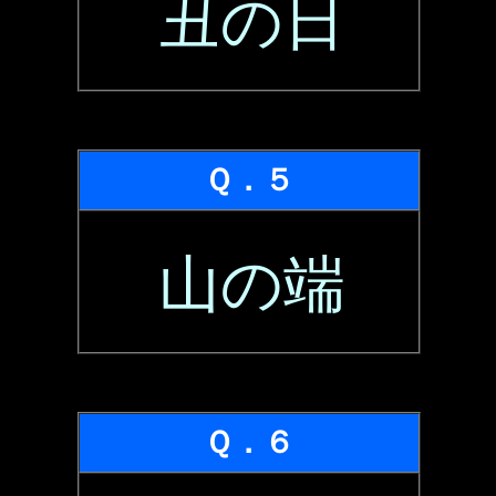
丑の日
Ｑ．５
山の端
Ｑ．６