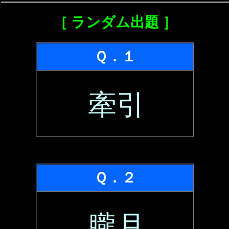
［ ランダム出題 ］
Ｑ．１
牽引
Ｑ．２
朧月