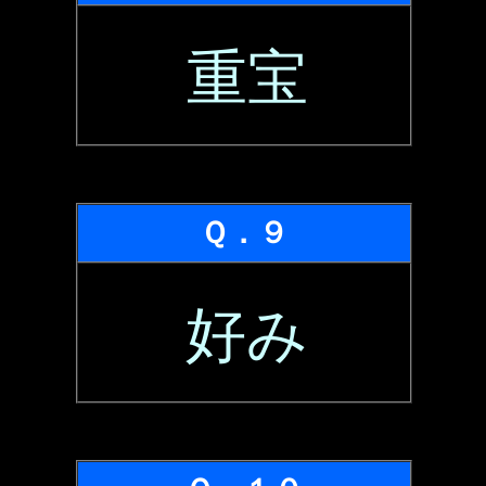
重宝
Ｑ．９
好み