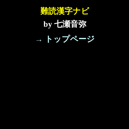
難読漢字ナビ
by 七瀬音弥
→ トップページ