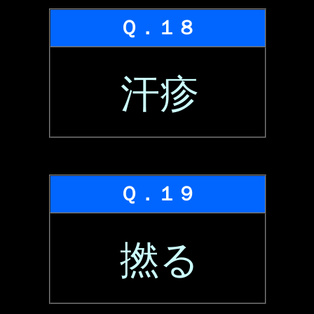
Ｑ．１８
汗疹
Ｑ．１９
撚る