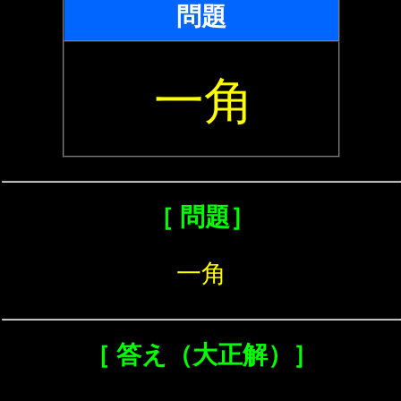
問題
一角
［ 問題］
一角
［ 答え（大正解）］