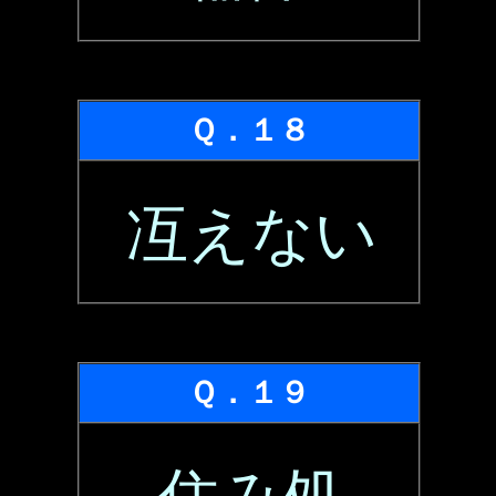
Ｑ．１８
冱えない
Ｑ．１９