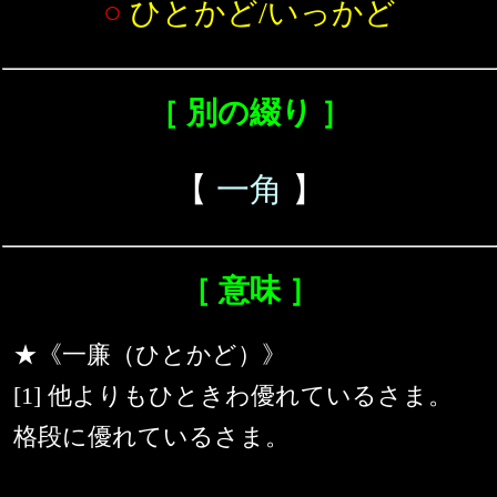
○
ひとかど/いっかど
［ 別の綴り ］
【
一角
】
［ 意味 ］
★《一廉（ひとかど）》
[1] 他よりもひときわ優れているさま。
格段に優れているさま。