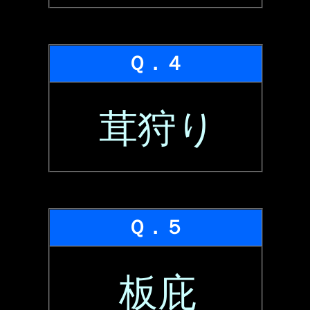
Ｑ．４
茸狩り
Ｑ．５
板庇