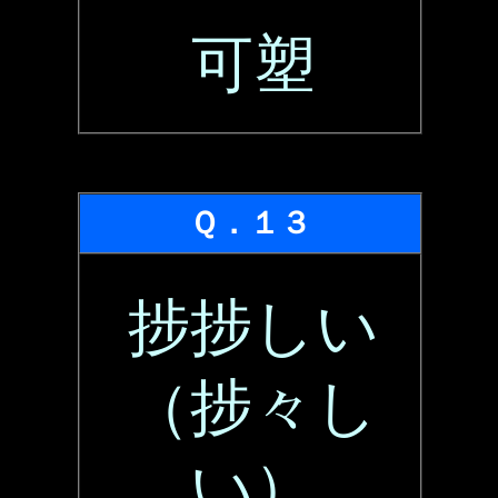
可塑
Ｑ．１３
捗捗しい
（捗々し
い）