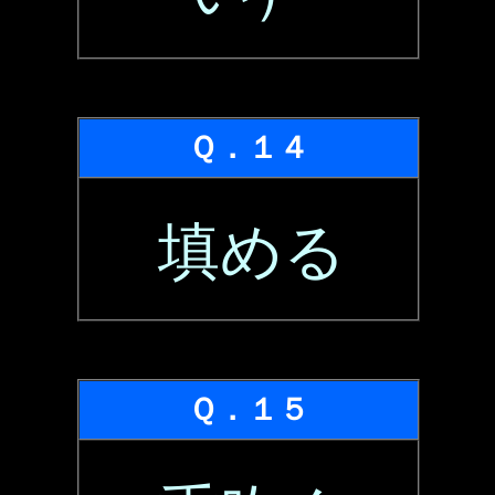
Ｑ．１４
填める
Ｑ．１５