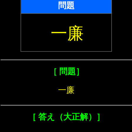
問題
一廉
［ 問題］
一廉
［ 答え（大正解）］