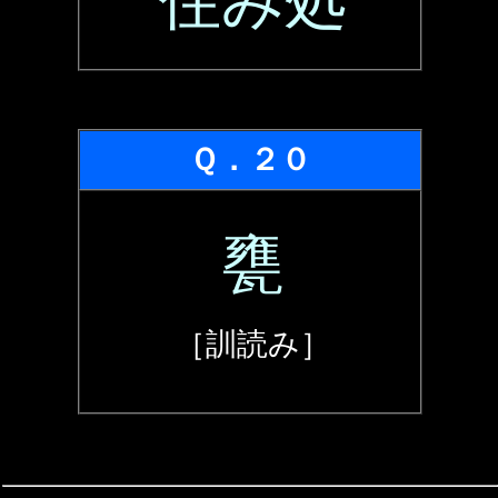
住み処
Ｑ．２０
甕
［訓読み］