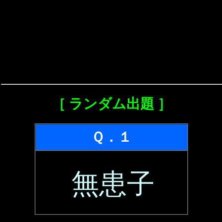
［ ランダム出題 ］
Ｑ．１
無患子