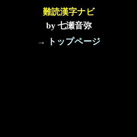
難読漢字ナビ
by 七瀬音弥
→ トップページ