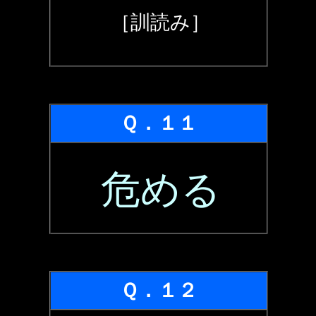
［訓読み］
Ｑ．１１
危める
Ｑ．１２