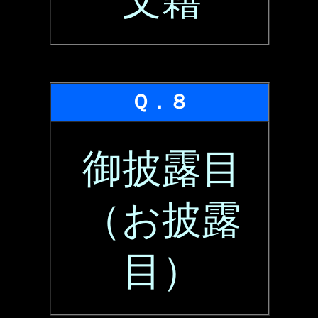
文籍
Ｑ．８
御披露目
（お披露
目）