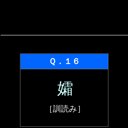
Ｑ．１６
孀
［訓読み］