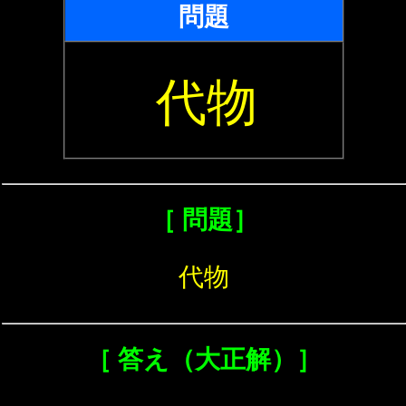
問題
代物
［ 問題］
代物
［ 答え（大正解）］