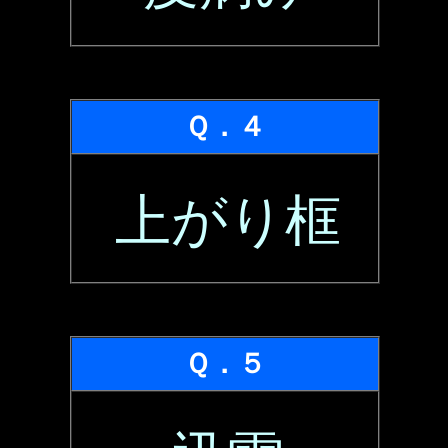
Ｑ．４
上がり框
Ｑ．５