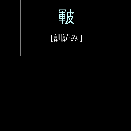
皸
［訓読み］