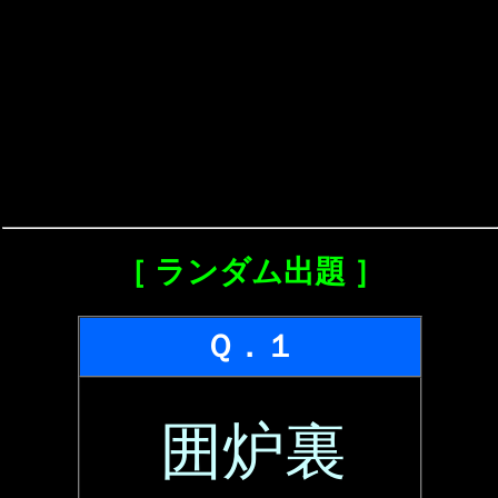
［ ランダム出題 ］
Ｑ．１
囲炉裏