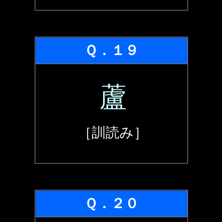
Ｑ．１９
蘆
［訓読み］
Ｑ．２０