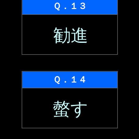
Ｑ．１３
勧進
Ｑ．１４
螫す