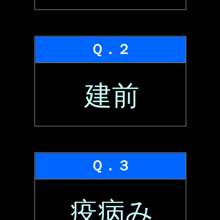
Ｑ．２
建前
Ｑ．３
疫病み