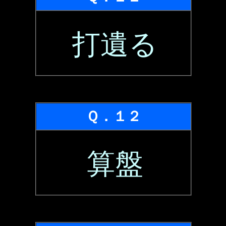
打遺る
Ｑ．１２
算盤