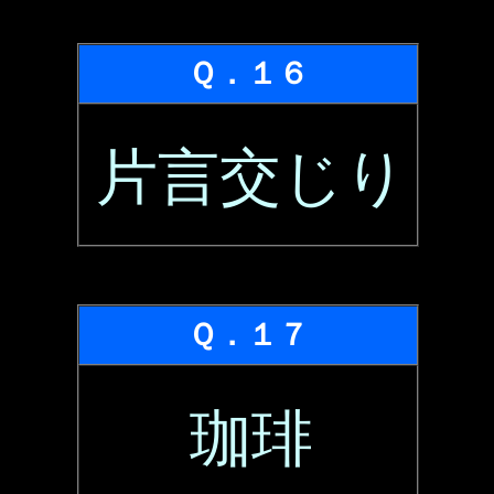
Ｑ．１６
片言交じり
Ｑ．１７
珈琲