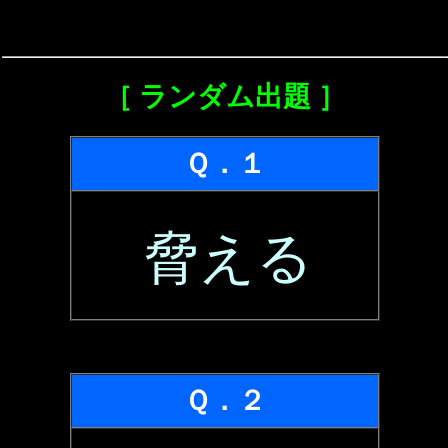
［ ランダム出題 ］
Ｑ．１
脅える
Ｑ．２