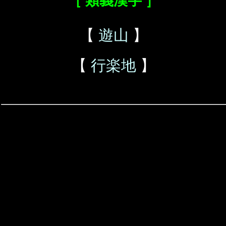
［ 類義漢字 ］
【
遊山
】
【
行楽地
】