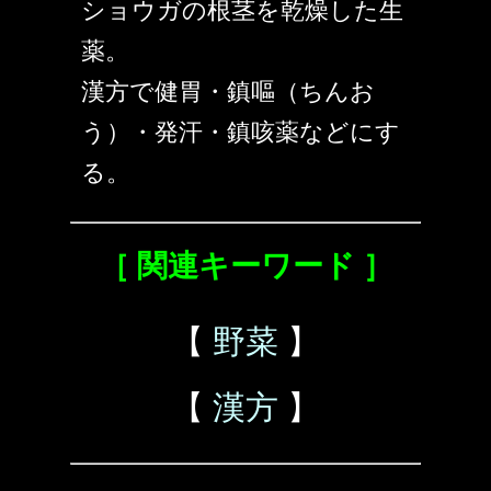
ショウガの根茎を乾燥した生
薬。
漢方で健胃・鎮嘔（ちんお
う）・発汗・鎮咳薬などにす
る。
［ 関連キーワード ］
【
野菜
】
【
漢方
】