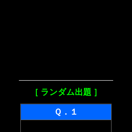
［ ランダム出題 ］
Ｑ．１