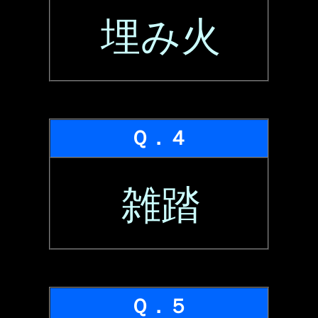
埋み火
Ｑ．４
雑踏
Ｑ．５