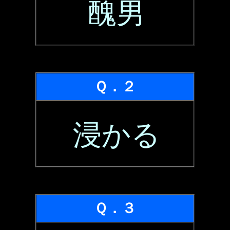
醜男
Ｑ．２
浸かる
Ｑ．３