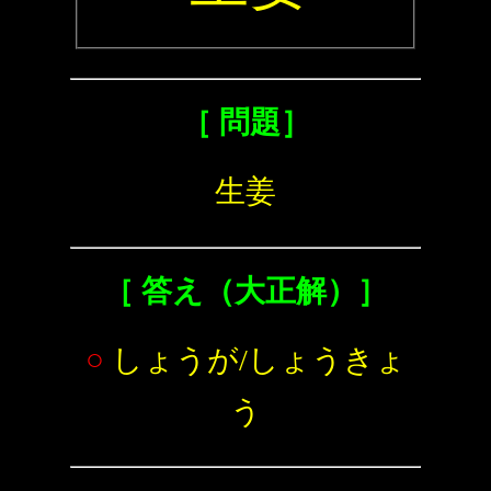
［ 問題］
生姜
［ 答え（大正解）］
○
しょうが/しょうきょ
う