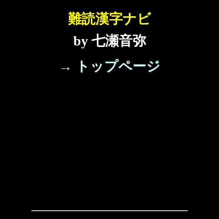
難読漢字ナビ
by 七瀬音弥
→ トップページ